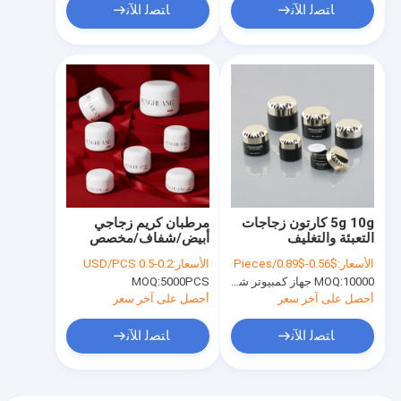
ﺎﺘﺼﻟ ﺍﻶﻧ
ﺎﺘﺼﻟ ﺍﻶﻧ
5g 10g كارتون زجاجات
مرطبان كريم زجاجي
التعبئة والتغليف
أبيض/شفاف/مخصص
البلاستيكية مع شعار
مثالي لخط العناية
الأسعار:
$0.56-$0.89/Pieces
الأسعار:
0.2-0.5 USD/PCS
مخصص
بالبشرة الفاخر الخاص بك
10000 جهاز كمبيوتر شخصى
MOQ:
5000PCS
MOQ:
أحصل على آخر سعر
أحصل على آخر سعر
ﺎﺘﺼﻟ ﺍﻶﻧ
ﺎﺘﺼﻟ ﺍﻶﻧ