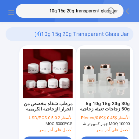
(4)
10g 15g 20g Transparent Glass Jar
5g 10g 15g 20g 30g
مرطب شفاه مخصص من
50g زجاجات تعبئة زجاجية
الجرار الزجاجية الكريمية
مع غطاء مخصص
باللون الأبيض/الشفاف/
الأسعار:
$0.45-$0.89/Pieces
الأسعار:
0.2-0.5 USD/PCS
المخصص مع شعار
10000 جهاز كمبيوتر شخصى
MOQ:
5000PCS
MOQ:
مخصص ولون/طباعة
مخصصة
أحصل على آخر سعر
أحصل على آخر سعر