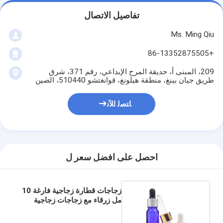
تفاصيل الاتصال
Ms. Ming Qiu
+86-13352875505
209، المبنى أ، حديقة المرح الإبداعي، رقم 371، شرق
طريق جيان بينغ، منطقة هيلونغ، قوانغتشو 510440، الصين
ﺎﺘﺼﻟ ﺍﻶﻧ
احصل على افضل سعر ل
زجاجات قطارة زجاجية فارغة 10
مل زرقاء مع زجاجات زجاجية
قطارة ماصة