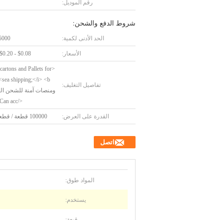
رقم الموديل:
شروط الدفع والشحن:
الحد الأدنى لكمية:
5000 قطع
الأسعار:
$0.08 - $0.20/Pieces
 cartons and Pallets for
 <b
تفاصيل التغليف:
ومنصات آمنة للشحن ال
</b> <i>Can acc
القدرة على العرض:
100000 قطعة / قطعة يوميا
اتصل
المواد طوق:
يستخدم:
قبعة: