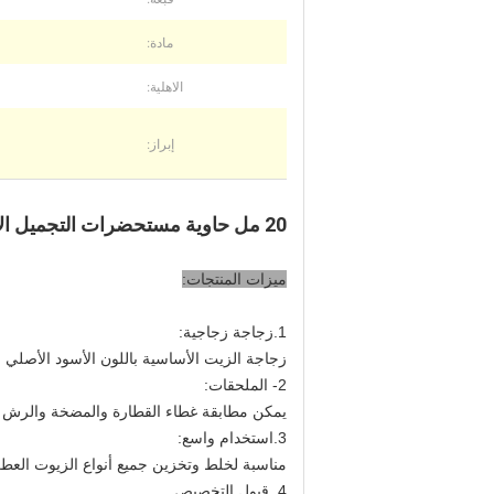
مادة:
الاهلية:
إبراز:
20 مل حاوية مستحضرات التجميل الأزرق زجاجة من الضروري النفط الزجاج بالقطارة مصنعين
ميزات المنتجات:
1.زجاجة زجاجية:
زجاجة الزيت الأساسية باللون الأسود الأصلي 
2- الملحقات:
يمكن مطابقة غطاء القطارة والمضخة والرش و
3.استخدام واسع:
مناسبة لخلط وتخزين جميع أنواع الزيوت العطرية ، ماء esential ، ندى
4. قبول التخصيص