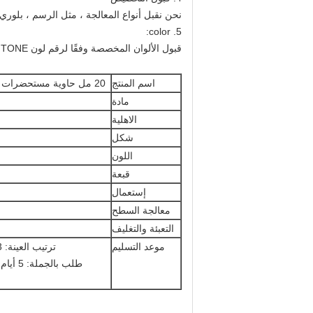
نحن نقبل أنواع المعالجة ، مثل الرسم ، بلوري 
5. color:
قبول الألوان المخصصة وفقًا لرقم لون PANTONE.
اسم المنتج
20 مل حاوية مستحضرات التجميل الأزرق زجاجة من الضروري النفط الزجاج بالقطارة مصنعين
مادة
الاهلية
شكل
اللون
قبعة
إستعمال
معالجة السطح
التعبئة والتغليف
موعد التسليم
ترتيب العينة: 3 أيام (مخزون) 7-15 يومًا (لا يوجد مخزون أو إجراء معالجة سطحية)