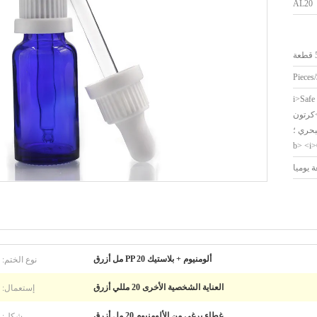
AL20
ة
<i>Safe
sea shipping;</i>>كرتون
بحري ؛
نوع الختم:
ألومنيوم + بلاستيك PP 20 مل أزرق
إستعمال:
العناية الشخصية الأخرى 20 مللي أزرق
شكل:
غطاء برغي من الألومنيوم 20 مل أزرق