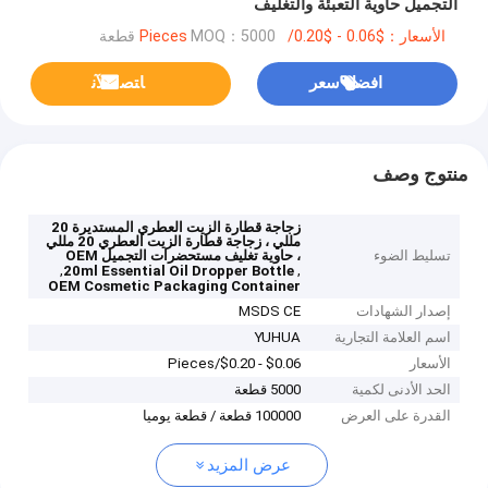
التجميل حاوية التعبئة والتغليف
الأسعار：$0.06 - $0.20/Pieces
MOQ：5000 قطعة
افضل سعر
ﺎﺘﺼﻟ ﺍﻶﻧ
منتوج وصف
زجاجة قطارة الزيت العطري المستديرة 20
مللي ، زجاجة قطارة الزيت العطري 20 مللي
تسليط الضوء
، حاوية تغليف مستحضرات التجميل OEM
,
,
20ml Essential Oil Dropper Bottle
OEM Cosmetic Packaging Container
إصدار الشهادات
MSDS CE
اسم العلامة التجارية
YUHUA
الأسعار
$0.06 - $0.20/Pieces
الحد الأدنى لكمية
5000 قطعة
القدرة على العرض
100000 قطعة / قطعة يوميا
عرض المزيد