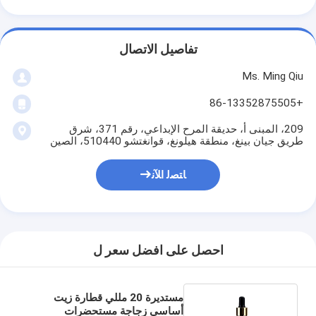
تفاصيل الاتصال
Ms. Ming Qiu
+86-13352875505
209، المبنى أ، حديقة المرح الإبداعي، رقم 371، شرق
طريق جيان بينغ، منطقة هيلونغ، قوانغتشو 510440، الصين
ﺎﺘﺼﻟ ﺍﻶﻧ
احصل على افضل سعر ل
مستديرة 20 مللي قطارة زيت
أساسي زجاجة مستحضرات