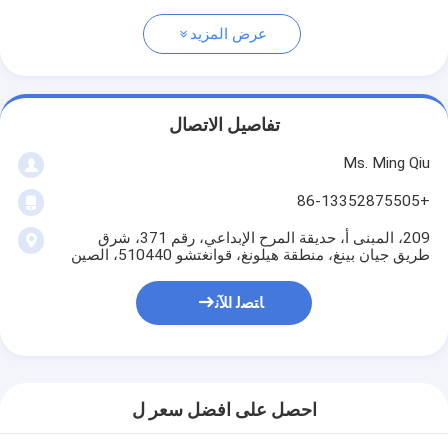
عرض المزيد
تفاصيل الاتصال
Ms. Ming Qiu
+86-13352875505
209، المبنى أ، حديقة المرح الإبداعي، رقم 371، شرق
طريق جيان بينغ، منطقة هيلونغ، قوانغتشو 510440، الصين
ﺎﺘﺼﻟ ﺍﻶﻧ
احصل على افضل سعر ل