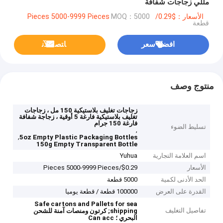
مللي زجاجات شفافة
الأسعار：$0.29/Pieces 5000-9999 Pieces
MOQ：5000
قطعة
افضل سعر
ﺎﺘﺼﻟ ﺍﻶﻧ
منتوج وصف
زجاجات تغليف بلاستيكية 150 مل ، زجاجات
تغليف بلاستيكية فارغة 5 أوقية ، زجاجة شفافة
فارغة 150 جرام
تسليط الضوء
,
,
5oz Empty Plastic Packaging Bottles
150g Empty Transparent Bottle
اسم العلامة التجارية
Yuhua
الأسعار
$0.29/Pieces 5000-9999 Pieces
الحد الأدنى لكمية
5000 قطعة
القدرة على العرض
100000 قطعة / قطعة يوميا
Safe cartons and Pallets for sea
تفاصيل التغليف
shipping;
كرتون ومنصات آمنة للشحن
البحري ؛
Can acc