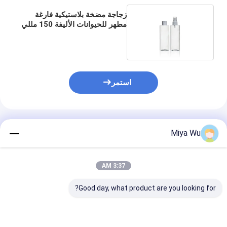
زجاجة مضخة بلاستيكية فارغة
مطهر للحيوانات الأليفة 150 مللي
زجاجات شفافة
استمر
المنتجات الموصى بها
Miya Wu
3:37 AM
Good day, what product are you looking for?
زجاجات تغليف بلاستيكية
زجاجات تغليف بلاستيكية
80 مل زجاجات ا