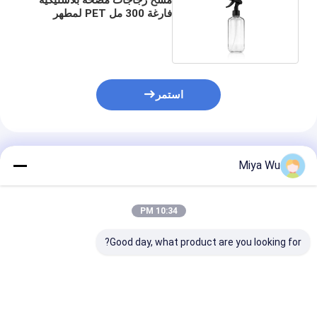
فارغة 300 مل PET لمطهر
اليدين والكحول
استمر
المنتجات الموصى بها
Miya Wu
10:34 PM
Good day, what product are you looking for?
زجاجة مستحضرات
الزجاجات البلاستيكية
زجاجة رذاذ بلاست
تجميل PET بسعة 200
الصافية
ختم ساخن بشعار