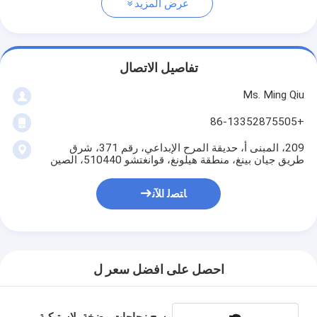
عرض المزيد
تفاصيل الاتصال
Ms. Ming Qiu
+86-13352875505
209، المبنى أ، حديقة المرح الإبداعي، رقم 371، شرق
طريق جيان بينغ، منطقة هيلونغ، قوانغتشو 510440، الصين
ﺎﺘﺼﻟ ﺍﻶﻧ
احصل على افضل سعر ل
مسح زجاجات مضخة بلاستيكية