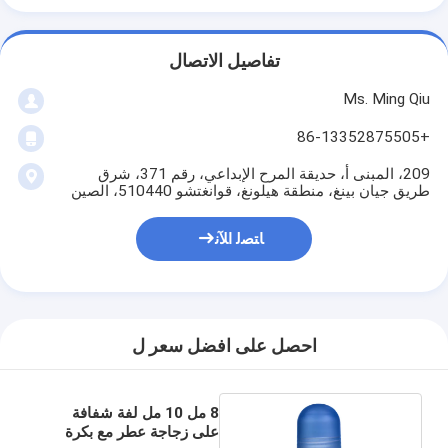
تفاصيل الاتصال
Ms. Ming Qiu
+86-13352875505
209، المبنى أ، حديقة المرح الإبداعي، رقم 371، شرق
طريق جيان بينغ، منطقة هيلونغ، قوانغتشو 510440، الصين
ﺎﺘﺼﻟ ﺍﻶﻧ
احصل على افضل سعر ل
8 مل 10 مل لفة شفافة
على زجاجة عطر مع بكرة