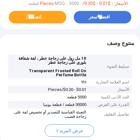
الأسعار：$0.01 - $0.20/Pieces
MOQ：5000 قطعة
افضل سعر
ﺎﺘﺼﻟ ﺍﻶﻧ
منتوج وصف
10 مل رول على زجاجة عطر ، لفة شفافة
بلوري على زجاجة عطر
تسليط الضوء
,
Transparent Frosted Roll On
Perfume Bottle
اسم العلامة التجارية
YH
الأسعار
$0.01 - $0.20/Pieces
الحد الأدنى لكمية
5000 قطعة
القدرة على العرض
30000 قطعة / قطعة يوميا
التعبئة القياسية للتصدير أو تخصيص لفة على
تفاصيل التغليف
زجاجة قضيب
عرض المزيد