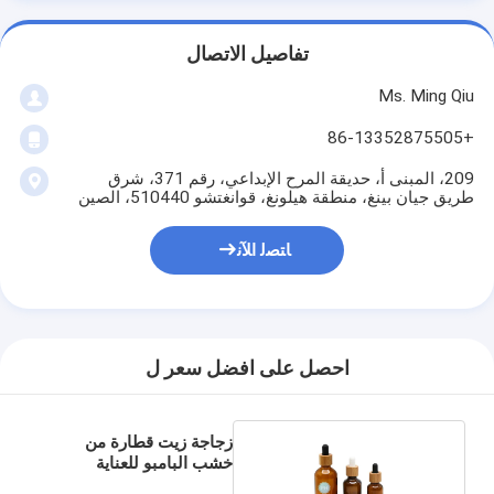
تفاصيل الاتصال
Ms. Ming Qiu
+86-13352875505
209، المبنى أ، حديقة المرح الإبداعي، رقم 371، شرق
طريق جيان بينغ، منطقة هيلونغ، قوانغتشو 510440، الصين
ﺎﺘﺼﻟ ﺍﻶﻧ
احصل على افضل سعر ل
زجاجة زيت قطارة من
خشب البامبو للعناية
الشخصية