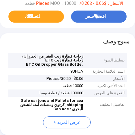
الأسعار：$0.06 - $0.20/Pieces
MOQ：10000 قطعة
افضل سعر
ﺎﺘﺼﻟ ﺍﻶﻧ
منتوج وصف
زجاجة قطارة زيت العنبر من الخيزران ،
تسليط الضوء
زجاجة قطارة زيت ETC
,
ETC Oil Dropper Glass Bottle
اسم العلامة التجارية
YUHUA
الأسعار
$0.06 - $0.20/Pieces
الحد الأدنى لكمية
10000 قطعة
القدرة على العرض
100000 قطعة / قطعة يوميا
Safe cartons and Pallets for sea
تفاصيل التغليف
shipping;
كرتون ومنصات آمنة للشحن
البحري ؛
Can acc
عرض المزيد