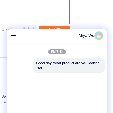
اتصل
Miya Wu
7:43 PM
Good day, what product are you looking 
for?
زجاجات قطارة زجاجية
20 مل حاوية
فارغة 10 مل زرقاء مع
مستحضرات التجميل
زجاجات زجاجية قطارة
الأزرق زجاجة من
ماصة
الضروري النفط الزجاج
بالقطارة مصنعين