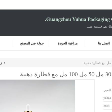
Guangzhou Yuhua Packaging C
لاء هي فلسفة عملنا.
اتصل بنا
مراقبة الجودة
جولة في المصنع
زج
الصين
yuhua
msds