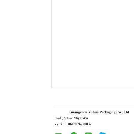
Guangzhou Yuhua Packaging Co., Ltd.
Miya Wu
اتصل شخص:
+8616676720037
الهاتف ::