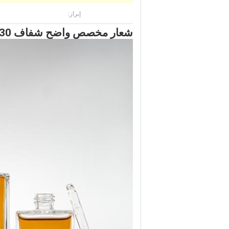
إبراز:
شعار مخصص واضح شفاف 30 مل 50 مل زجاجة 100 مل مع قطارة الذهب