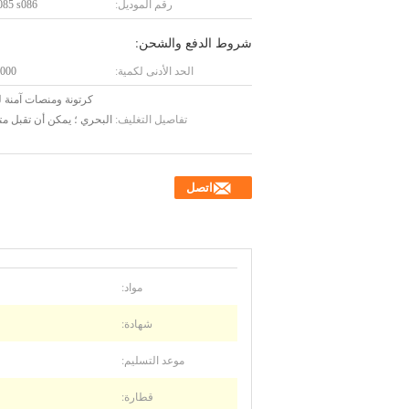
رقم الموديل:
085 s086
شروط الدفع والشحن:
الحد الأدنى لكمية:
5000 وح
كرتونة ومنصات آمنة
تفاصيل التغليف:
البحري ؛ يمكن أن تقبل م
اتصل
مواد:
شهادة:
موعد التسليم:
قطارة: