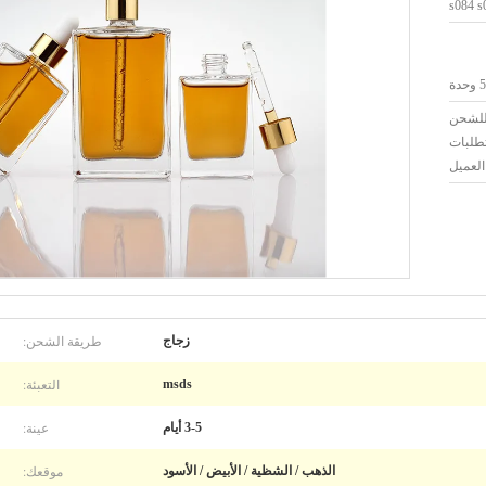
s084 s
دة
 للشحن
تطلبات
العميل
طريقة الشحن:
زجاج
التعبئة:
msds
عينة:
3-5 أيام
موقعك:
الذهب / الشظية / الأبيض / الأسود