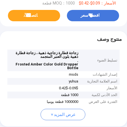
الأسعار：0.09$-0.42$
MOQ：1000 قطعة
افضل سعر
ﺎﺘﺼﻟ ﺍﻶﻧ
منتوج وصف
زجاجة قطارة زجاجية ذهبية ، زجاجة قطارة
ذهبية بلون العنبر المتجمد
تسليط الضوء
,
Frosted Amber Color Gold Dropper
Bottle
إصدار الشهادات
msds
اسم العلامة التجارية
yuhua
الأسعار
0.09$-0.42$
الحد الأدنى لكمية
1000 قطعة
القدرة على العرض
1000000 قطعة يوميا
عرض المزيد