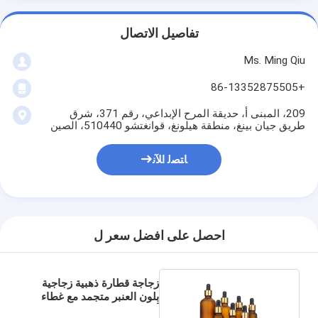
تفاصيل الاتصال
Ms. Ming Qiu
+86-13352875505
209، المبنى أ، حديقة المرح الإبداعي، رقم 371، شرق
طريق جيان بينغ، منطقة هيلونغ، قوانغتشو 510440، الصين
ﺎﺘﺼﻟ ﺍﻶﻧ
احصل على افضل سعر ل
زجاجة قطارة ذهبية زجاجية
بلون العنبر متجمد مع غطاء
أسود