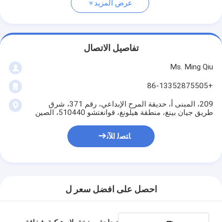
عرض المزيد
تفاصيل الاتصال
Ms. Ming Qiu
+86-13352875505
209، المبنى أ، حديقة المرح الإبداعي، رقم 371، شرق
طريق جيان بينغ، منطقة هيلونغ، قوانغتشو 510440، الصين
ﺎﺘﺼﻟ ﺍﻶﻧ
احصل على افضل سعر ل