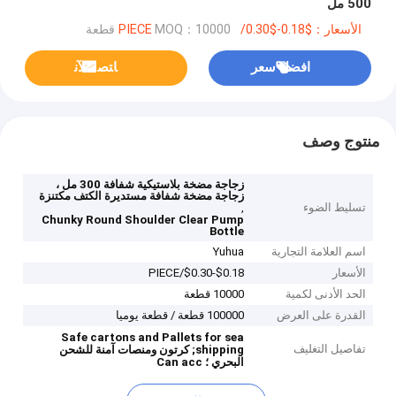
500 مل
الأسعار：$0.18-$0.30/PIECE
MOQ：10000 قطعة
افضل سعر
ﺎﺘﺼﻟ ﺍﻶﻧ
منتوج وصف
زجاجة مضخة بلاستيكية شفافة 300 مل ،
زجاجة مضخة شفافة مستديرة الكتف مكتنزة
تسليط الضوء
,
Chunky Round Shoulder Clear Pump
Bottle
اسم العلامة التجارية
Yuhua
الأسعار
$0.18-$0.30/PIECE
الحد الأدنى لكمية
10000 قطعة
القدرة على العرض
100000 قطعة / قطعة يوميا
Safe cartons and Pallets for sea
تفاصيل التغليف
shipping;
كرتون ومنصات آمنة للشحن
البحري ؛
Can acc