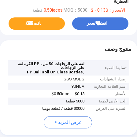
العطرية
الأسعار：$0.13 - $0.50ieces
MOQ：5000 قطعة
افضل سعر
ﺎﺘﺼﻟ ﺍﻶﻧ
منتوج وصف
لفة على الزجاجات 50 مل ، PP الكرة لفة
تسليط الضوء
على الزجاجات
,
PP Ball Roll On Glass Bottles
إصدار الشهادات
SGS MSDS
اسم العلامة التجارية
YUHUA
الأسعار
$0.13 - $0.50ieces
الحد الأدنى لكمية
5000 قطعة
القدرة على العرض
30000 قطعة / قطعة يوميا
عرض المزيد