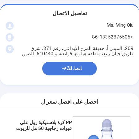
تفاصيل الاتصال
Ms. Ming Qiu
+86-13352875505
209، المبنى أ، حديقة المرح الإبداعي، رقم 371، شرق
طريق جيان بينغ، منطقة هيلونغ، قوانغتشو 510440، الصين
ﺎﺘﺼﻟ ﺍﻶﻧ
احصل على افضل سعر ل
PP كرة بلاستيكية رول على
عبوات زجاجية 50 مل للزيوت
العطرية