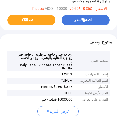
بالبشرة تصميم مخصص
الأسعار：$0.35- $0.60/Pieces
MOQ：10000
افضل سعر
ﺎﺘﺼﻟ ﺍﻶﻧ
منتوج وصف
زجاجة حبر زجاجية للرطوبة ، زجاجة حبر
زجاجية للعناية بالبشرة للوجه والجسم
تسليط الضوء
,
Body Face Skincare Toner Glass
Bottle
إصدار الشهادات
MSDS
اسم العلامة التجارية
YUHUA
الأسعار
$0.35- $0.60/Pieces
الحد الأدنى لكمية
10000
القدرة على العرض
10000000 قطعة / فم
عرض المزيد