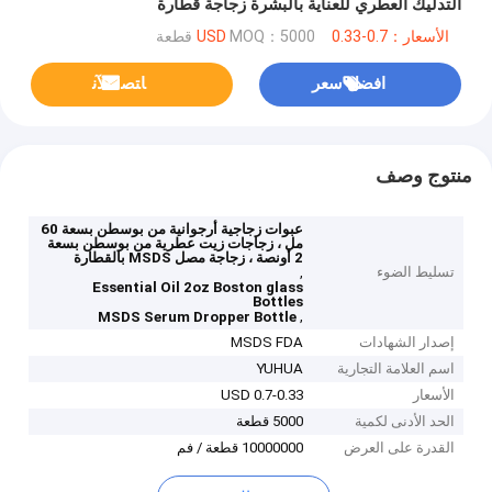
التدليك العطري للعناية بالبشرة زجاجة قطارة
الأسعار：0.7-0.33 USD
MOQ：5000 قطعة
افضل سعر
ﺎﺘﺼﻟ ﺍﻶﻧ
منتوج وصف
عبوات زجاجية أرجوانية من بوسطن بسعة 60
مل ، زجاجات زيت عطرية من بوسطن بسعة
2 أونصة ، زجاجة مصل MSDS بالقطارة
تسليط الضوء
,
Essential Oil 2oz Boston glass
Bottles
,
MSDS Serum Dropper Bottle
إصدار الشهادات
MSDS FDA
اسم العلامة التجارية
YUHUA
الأسعار
0.7-0.33 USD
الحد الأدنى لكمية
5000 قطعة
القدرة على العرض
10000000 قطعة / فم