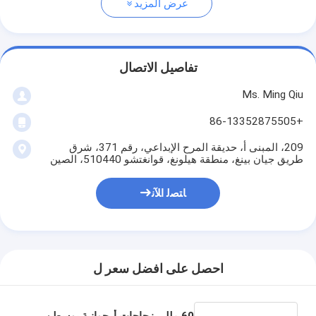
عرض المزيد
تفاصيل الاتصال
Ms. Ming Qiu
+86-13352875505
209، المبنى أ، حديقة المرح الإبداعي، رقم 371، شرق
طريق جيان بينغ، منطقة هيلونغ، قوانغتشو 510440، الصين
ﺎﺘﺼﻟ ﺍﻶﻧ
احصل على افضل سعر ل
60 مللي زجاجات أرجوانية بوسطن