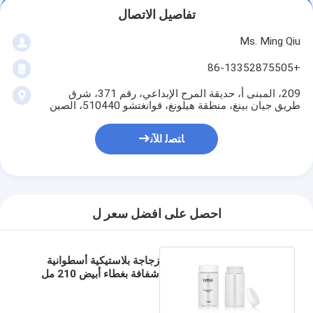
تفاصيل الاتصال
Ms. Ming Qiu
+86-13352875505
209، المبنى أ، حديقة المرح الإبداعي، رقم 371، شرق
طريق جيان بينغ، منطقة هيلونغ، قوانغتشو 510440، الصين
ﺎﺘﺼﻟ ﺍﻶﻧ
احصل على افضل سعر ل
زجاجة بلاستيكية أسطوانية
شفافة بغطاء أبيض 210 مل
120 مل