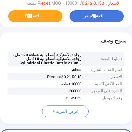
الأسعار：$0.18-$0.21/Pieces
MOQ：10000 قطعة
افضل سعر
ﺎﺘﺼﻟ ﺍﻶﻧ
منتوج وصف
زجاجة بلاستيكية أسطوانية شفافة 120 مل ،
تسليط الضوء
زجاجة بلاستيكية أسطوانية 210 مل
,
Cylindrical Plastic Bottle 210ml
اسم العلامة التجارية
yuhua
الأسعار
$0.18-$0.21/Pieces
الحد الأدنى لكمية
10000 قطعة
القدرة على العرض
200000
رقم الموديل
YHW-059
عرض المزيد