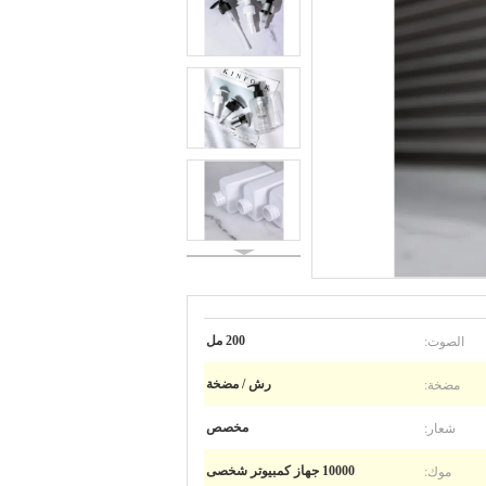
الصوت:
200 مل
مضخة:
رش / مضخة
شعار:
مخصص
موك:
10000 جهاز كمبيوتر شخصى