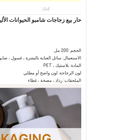
إبراز:
حار بيع زجاجات شامبو الحيوانات الأليفة مربع الشكل 200 مل رذاذ زجاجة و
الحجم: 200 مل
الاستعمال: سائل العناية بالبشرة ، غسول ، صا
المادة: بلاستيك ، PET
لون الزجاجة: لون واضح أو مطلي
الملحقات: رذاذ ، مضخة ، غطاء