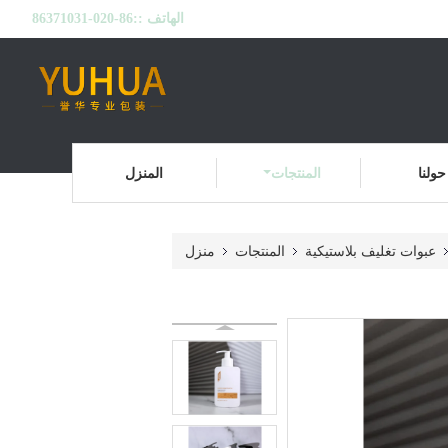
الهاتف ::
86-020-86371031
حولنا
المنتجات
المنزل
عبوات تغليف بلاستيكية
المنتجات
منزل