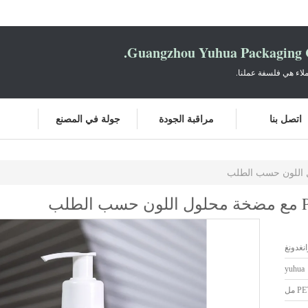
Guangzhou Yuhua Packaging C
لاء هي فلسفة عملنا.
اتصل بنا
مراقبة الجودة
جولة في المصنع
نغدونغ
yuhua
 مل