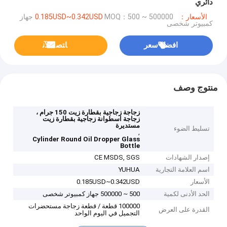
دائري
الأسعار：0.185USD~0.342USD
MOQ：500 ~ 500000 جهاز
كمبيوتر شخصى
افضل سعر
ﺎﺘﺼﻟ ﺍﻶﻧ
منتوج وصف
زجاجة زجاجية بقطارة زيت 150 جرام ،
زجاجة اسطوانة زجاجية بقطارة زيت
مستديرة
تسليط الضوء
,
Cylinder Round Oil Dropper Glass
Bottle
إصدار الشهادات
CE MSDS, SGS
اسم العلامة التجارية
YUHUA
الأسعار
0.185USD~0.342USD
الحد الأدنى لكمية
500 ~ 500000 جهاز كمبيوتر شخصى
100000 قطعة / قطعة زجاجة مستحضرات
القدرة على العرض
التجميل في اليوم الواحد