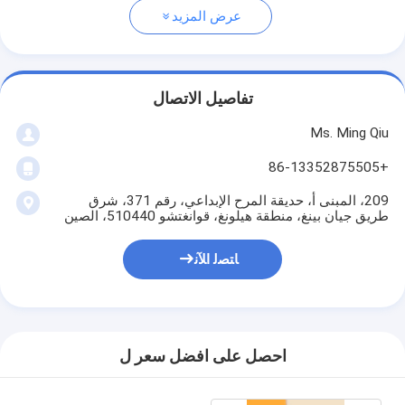
عرض المزيد
تفاصيل الاتصال
Ms. Ming Qiu
+86-13352875505
209، المبنى أ، حديقة المرح الإبداعي، رقم 371، شرق
طريق جيان بينغ، منطقة هيلونغ، قوانغتشو 510440، الصين
ﺎﺘﺼﻟ ﺍﻶﻧ
احصل على افضل سعر ل