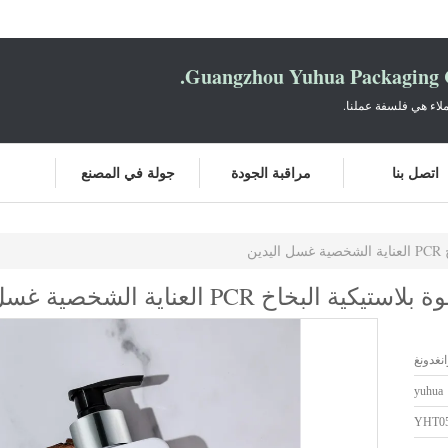
Guangzhou Yuhua Packaging C
لاء هي فلسفة عملنا.
اتصل بنا
مراقبة الجودة
جولة في المصنع
نغدونغ
yuhua
YHT0