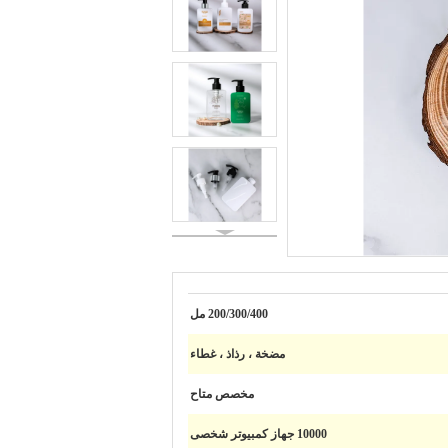
200/300/400 مل
مضخة ، رذاذ ، غطاء
مخصص متاح
10000 جهاز كمبيوتر شخصى