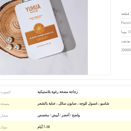
ة
يونيون
20000
الصوت:
زجاجة مضخة رغوة بلاستيكية
مضخة:
شامبو ، غسول للوجه ، صابون سائل ، عناية بالشعر
شعار:
واضح / أخضر / أبيض / مخصص
موك:
7-10 أيام