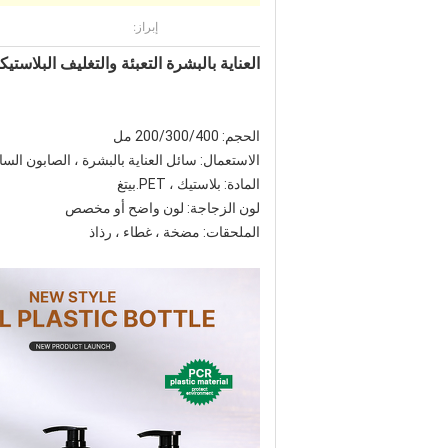
إبراز:
العناية بالبشرة التعبئة والتغليف البلاستيكية رغوة مضخة البخاخ زجاجة 
الحجم: 200/300/400 مل
الاستعمال: سائل العناية بالبشرة ، الصابون السائ
المادة: بلاستيك ، PET.بيتغ
لون الزجاجة: لون واضح أو مخصص
الملحقات: مضخة ، غطاء ، رذاذ