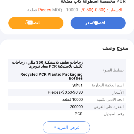
PCR مخصصة اسطوانة كاب مضخة
الأسعار：$0.30-$0.50/Pieces
MOQ：10000 قطعة
افضل سعر
ﺎﺘﺼﻟ ﺍﻶﻧ
منتوج وصف
زجاجات تغليف بلاستيكية 350 مللي ، زجاجات
تغليف بلاستيكية PCR معاد تدويرها
تسليط الضوء
,
Recycled PCR Plastic Packaging
Bottles
اسم العلامة التجارية
yuhua
الأسعار
$0.30-$0.50/Pieces
الحد الأدنى لكمية
10000 قطعة
القدرة على العرض
200000
رقم الموديل
PCR
عرض المزيد