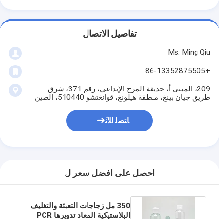
تفاصيل الاتصال
Ms. Ming Qiu
+86-13352875505
209، المبنى أ، حديقة المرح الإبداعي، رقم 371، شرق
طريق جيان بينغ، منطقة هيلونغ، قوانغتشو 510440، الصين
ﺎﺘﺼﻟ ﺍﻶﻧ
احصل على افضل سعر ل
350 مل زجاجات التعبئة والتغليف
البلاستيكية المعاد تدويرها PCR