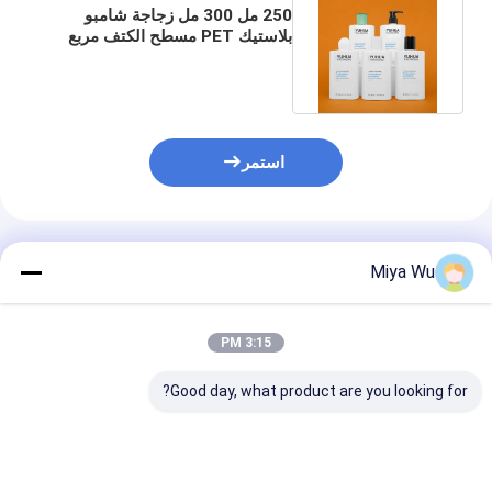
250 مل 300 مل زجاجة شامبو
بلاستيك PET مسطح الكتف مربع
زجاجة الصحافة محلول مضخة
استمر
المنتجات الموصى بها
Miya Wu
3:15 PM
Good day, what product are you looking for?
زجاجات تغليف بلاستيكية
زجاجات تغليف بلاستيكية
80 مل زجاجات ا
صديقة للبيئة قابلة
بشعار مخصص بأحجام
والتغليف البلاستي