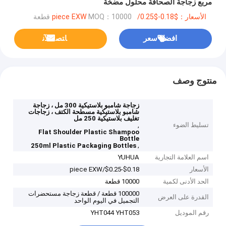
مربع زجاجة الصحافة محلول مضخة
الأسعار：$0.18-$0.25/piece EXW
MOQ：10000 قطعة
افضل سعر
ﺎﺘﺼﻟ ﺍﻶﻧ
منتوج وصف
زجاجة شامبو بلاستيكية 300 مل ، زجاجة
شامبو بلاستيكية مسطحة الكتف ، زجاجات
تغليف بلاستيكية 250 مل
تسليط الضوء
,
Flat Shoulder Plastic Shampoo
Bottle
,
250ml Plastic Packaging Bottles
اسم العلامة التجارية
YUHUA
الأسعار
$0.18-$0.25/piece EXW
الحد الأدنى لكمية
10000 قطعة
100000 قطعة / قطعة زجاجة مستحضرات
القدرة على العرض
التجميل في اليوم الواحد
رقم الموديل
YHT044 YHT053