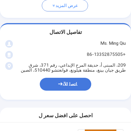
عرض المزيد
تفاصيل الاتصال
Ms. Ming Qiu
+86-13352875505
209، المبنى أ، حديقة المرح الإبداعي، رقم 371، شرق
طريق جيان بينغ، منطقة هيلونغ، قوانغتشو 510440، الصين
ﺎﺘﺼﻟ ﺍﻶﻧ
احصل على افضل سعر ل