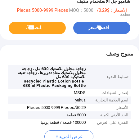
شامبو جل الاستحمام مكيف
الأسعار：$0.29/Pieces 5000-9999 Pieces
MOQ：5000
قطعة
افضل سعر
ﺎﺘﺼﻟ ﺍﻶﻧ
منتوج وصف
زجاجة محلول بلاستيك 630 مل ، زجاجة
محلول بلاستيك معاد تدويرها ، زجاجة تعبئة
تسليط الضوء
بلاستيكية 630 مل
,
,
Recycled Plastic Lotion Bottle
630ml Plastic Packaging Bottle
إصدار الشهادات
MSDS
اسم العلامة التجارية
yuhua
الأسعار
$0.29/Pieces 5000-9999 Pieces
الحد الأدنى لكمية
5000 قطعة
القدرة على العرض
100000 قطعة / قطعة يوميا
عرض المزيد