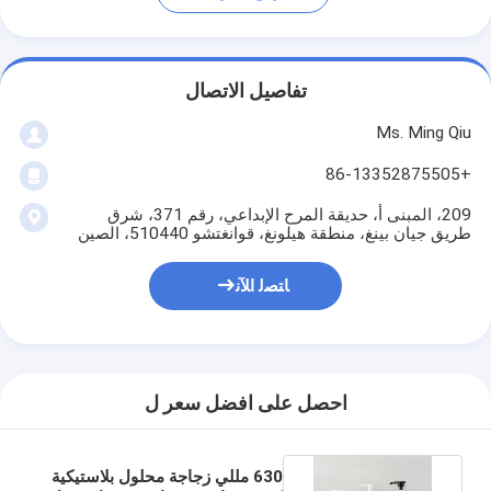
تفاصيل الاتصال
Ms. Ming Qiu
+86-13352875505
209، المبنى أ، حديقة المرح الإبداعي، رقم 371، شرق
طريق جيان بينغ، منطقة هيلونغ، قوانغتشو 510440، الصين
ﺎﺘﺼﻟ ﺍﻶﻧ
احصل على افضل سعر ل
630 مللي زجاجة محلول بلاستيكية