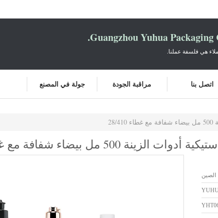
Guangzhou Yuhua Packaging C
لاء هي فلسفة عملنا.
اتصل بنا
مراقبة الجودة
جولة في المصنع
28
 500 مل بيضاء شفافة مع غطاء 28/410
 الصين
YUH
YHT0