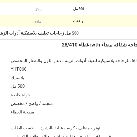
شكل:
500 مل
مادة:
وافقت
500 مل زجاجات تغليف بلاستيكية أدوات الزينة
زجاجة بلاستيكية لتعبئة أدوات الزينة ، دعم اللون والشعار المخصص
5 مل
YHT060
بلاستيك
500 مل
جولة خاصة
متجمد / واضح / مخصص
مضخة الغطاء
تونر ، منظف ، كريم ، عناية بالبشرة ..... حسب الطلب
ختم ساخن ، بلوري ، طباعة شاشة ، طلاء ، طلاء بالكهرباء ...