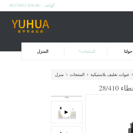
الهاتف ::
86-020-86371031
حولنا
المنتجات
المنزل
عبوات تغليف بلاستيكية
المنتجات
منزل