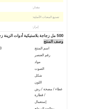
مقدار:
تصنيع المعدات الأصلية:
إبراز:
500 مل زجاجة بلاستيكية أدوات الزينة زجاجة شفافة بيضاء iwth غطاء 28/410
وصف المنتج
اسم المنتج
00
رقم العنصر
مواد
الصوت
شكل
اللون
غطاء / مضخة / رش
/ قطارة
إستعمال
معالجة السطح