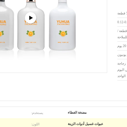
ة
0.12-0
* 36 * 43 سم 230 قطعة /
لملاحة
20 يوم
يونيون
عة زجاجة
اليوم
الواحد
يستخدم:
مضخة الغطاء
اللون:
عبوات غسيل أدوات الزينة