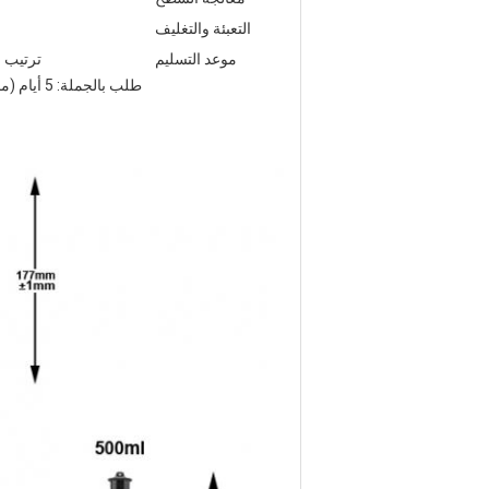
التعبئة والتغليف
موعد التسليم
ترتيب العينة: 3 أيام (الأسهم) 7-15 يومًا 
طلب بالجملة: 5 أيام (مخزون) 10-20 يومًا (مخزون + معالجة سطحية) 30-45 يومًا (بدون مخزون)