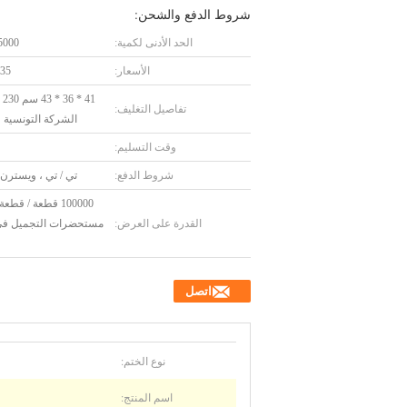
شروط الدفع والشحن:
الحد الأدنى لكمية:
5000 قطع
الأسعار:
.35
41 
تفاصيل التغليف:
الشركة التونسية ل
وقت التسليم:
شروط الدفع:
تي / تي ، ويسترن 
100000 قطعة / قط
القدرة على العرض:
مستحضرات التجميل في 
اتصل
نوع الختم:
اسم المنتج: