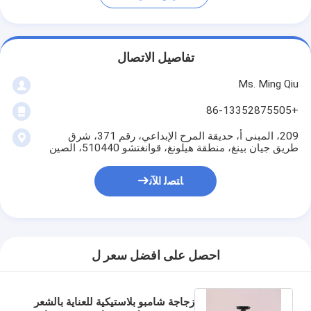
تفاصيل الاتصال
Ms. Ming Qiu
+86-13352875505
209، المبنى أ، حديقة المرح الإبداعي، رقم 371، شرق
طريق جيان بينغ، منطقة هيلونغ، قوانغتشو 510440، الصين
ﺎﺘﺼﻟ ﺍﻶﻧ
احصل على افضل سعر ل
زجاجة شامبو بلاستيكية للعناية بالشعر