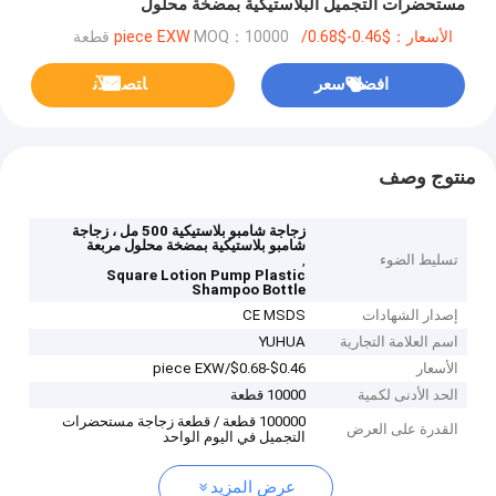
مستحضرات التجميل البلاستيكية بمضخة محلول
الأسعار：$0.46-$0.68/piece EXW
MOQ：10000 قطعة
افضل سعر
ﺎﺘﺼﻟ ﺍﻶﻧ
منتوج وصف
زجاجة شامبو بلاستيكية 500 مل ، زجاجة
شامبو بلاستيكية بمضخة محلول مربعة
تسليط الضوء
,
Square Lotion Pump Plastic
Shampoo Bottle
إصدار الشهادات
CE MSDS
اسم العلامة التجارية
YUHUA
الأسعار
$0.46-$0.68/piece EXW
الحد الأدنى لكمية
10000 قطعة
100000 قطعة / قطعة زجاجة مستحضرات
القدرة على العرض
التجميل في اليوم الواحد
عرض المزيد