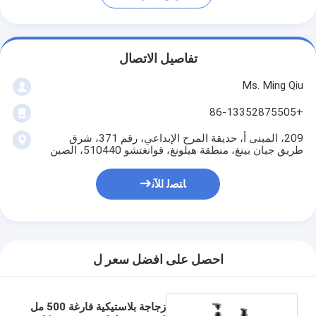
تفاصيل الاتصال
Ms. Ming Qiu
+86-13352875505
209، المبنى أ، حديقة المرح الإبداعي، رقم 371، شرق
طريق جيان بينغ، منطقة هيلونغ، قوانغتشو 510440، الصين
ﺎﺘﺼﻟ ﺍﻶﻧ
احصل على افضل سعر ل
زجاجة بلاستيكية فارغة 500 مل