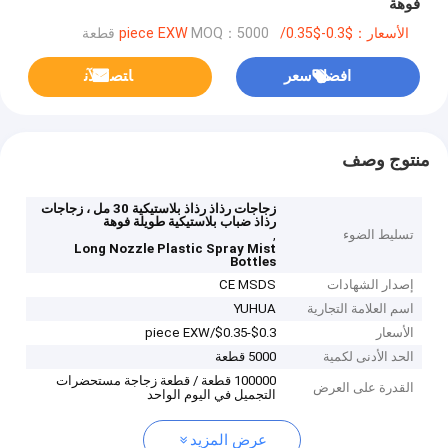
فوهة
الأسعار：$0.3-$0.35/piece EXW
MOQ：5000 قطعة
افضل سعر
ﺎﺘﺼﻟ ﺍﻶﻧ
منتوج وصف
زجاجات رذاذ رذاذ بلاستيكية 30 مل ، زجاجات
رذاذ ضباب بلاستيكية طويلة فوهة
تسليط الضوء
,
Long Nozzle Plastic Spray Mist
Bottles
إصدار الشهادات
CE MSDS
اسم العلامة التجارية
YUHUA
الأسعار
$0.3-$0.35/piece EXW
الحد الأدنى لكمية
5000 قطعة
100000 قطعة / قطعة زجاجة مستحضرات
القدرة على العرض
التجميل في اليوم الواحد
عرض المزيد