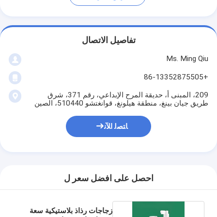
تفاصيل الاتصال
Ms. Ming Qiu
+86-13352875505
209، المبنى أ، حديقة المرح الإبداعي، رقم 371، شرق
طريق جيان بينغ، منطقة هيلونغ، قوانغتشو 510440، الصين
ﺎﺘﺼﻟ ﺍﻶﻧ
احصل على افضل سعر ل
زجاجات رذاذ بلاستيكية سعة