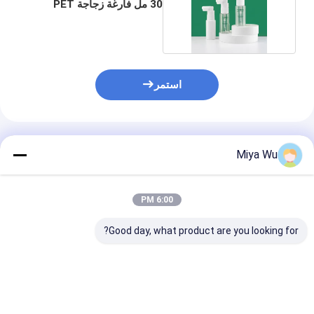
30 مل فارغة زجاجة PET
طويلة فوهة
استمر
المنتجات الموصى بها
Miya Wu
6:00 PM
Good day, what product are you looking for?
زجاجة مستحضرات
الزجاجات البلاستيكية
زجاجة رذاذ بلاست
تجميل PET بسعة 200
الصافية
ختم ساخن بشعار
مل محسّنة لتعبئة الشامبو
مخصص حسب متط