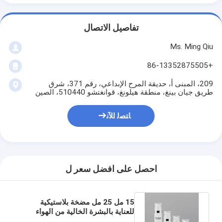
تفاصيل الاتصال
Ms. Ming Qiu
+86-13352875505
209، المبنى أ، حديقة المرح الإبداعي، رقم 371، شرق
طريق جيان بينغ، منطقة هيلونغ، قوانغتشو 510440، الصين
ﺎﺘﺼﻟ ﺍﻶﻧ
احصل على افضل سعر ل
15 مل 25 مل مضخة بلاستيكية
للعناية بالبشرة الخالية من الهواء
زجاجة التعبئة والتغليف لكريم غسول