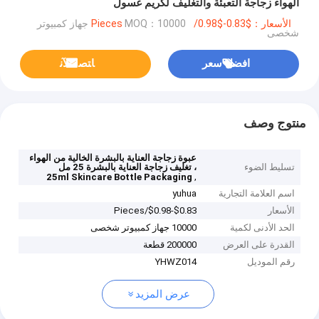
الهواء زجاجة التعبئة والتغليف لكريم غسول
الأسعار：$0.83-$0.98/Pieces
MOQ：10000 جهاز كمبيوتر
شخصى
افضل سعر
ﺎﺘﺼﻟ ﺍﻶﻧ
منتوج وصف
عبوة زجاجة العناية بالبشرة الخالية من الهواء
تسليط الضوء
، تغليف زجاجة العناية بالبشرة 25 مل
,
25ml Skincare Bottle Packaging
اسم العلامة التجارية
yuhua
الأسعار
$0.83-$0.98/Pieces
الحد الأدنى لكمية
10000 جهاز كمبيوتر شخصى
القدرة على العرض
200000 قطعة
رقم الموديل
YHWZ014
عرض المزيد