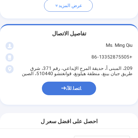
عرض المزيد
تفاصيل الاتصال
Ms. Ming Qiu
+86-13352875505
209، المبنى أ، حديقة المرح الإبداعي، رقم 371، شرق
طريق جيان بينغ، منطقة هيلونغ، قوانغتشو 510440، الصين
ﺎﺘﺼﻟ ﺍﻶﻧ
احصل على افضل سعر ل