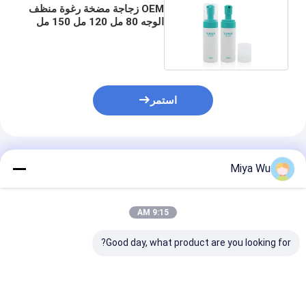
OEM زجاجة مضخة رغوة منظف
الوجه 80 مل 120 مل 150 مل
250 مل
استمر
المنتجات الموصى بها
Miya Wu
9:15 AM
Good day, what product are you looking for?
عبوات الرغوة البلاستيكية
زجاجة رغوة بلاستيكية
قنينة مضخة غسل
مناسبة للمنتجات
واضحة أو مخصصة مع
الرغوة الزجاجات 