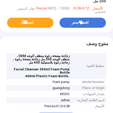
250 مل
الأسعار：0.12-0.38/Pieces
MOQ：10000 جهاز كمبيوتر
شخصى
افضل سعر
ﺎﺘﺼﻟ ﺍﻶﻧ
منتوج وصف
زجاجة مضخة رغوة منظف الوجه OEM ،
منظف للوجه 350 مل زجاجة مضخة رغوة ،
زجاجة رغوة بلاستيكية 400 مل
تسليط الضوء
,
Facial Cleanser 350ml Foam Pump
Bottle
,
400ml Plastic Foam Bottle
foam pump
Model Number
guangdong
Place of Origin
إصدار الشهادات
MSDS
اسم العلامة التجارية
yuhua
الأسعار
0.12-0.38/Pieces