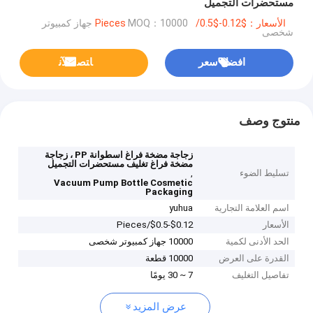
مستحضرات التجميل
الأسعار：$0.12-$0.5/Pieces
MOQ：10000 جهاز كمبيوتر
شخصى
افضل سعر
ﺎﺘﺼﻟ ﺍﻶﻧ
منتوج وصف
زجاجة مضخة فراغ اسطوانة PP ، زجاجة
مضخة فراغ تغليف مستحضرات التجميل
تسليط الضوء
,
Vacuum Pump Bottle Cosmetic
Packaging
اسم العلامة التجارية
yuhua
الأسعار
$0.12-$0.5/Pieces
الحد الأدنى لكمية
10000 جهاز كمبيوتر شخصى
القدرة على العرض
10000 قطعة
تفاصيل التغليف
7 ~ 30 يومًا
عرض المزيد