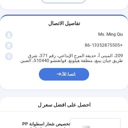
تفاصيل الاتصال
Ms. Ming Qiu
+86-13352875505
209، المبنى أ، حديقة المرح الإبداعي، رقم 371، شرق
طريق جيان بينغ، منطقة هيلونغ، قوانغتشو 510440، الصين
ﺎﺘﺼﻟ ﺍﻶﻧ
احصل على افضل سعر ل
تخصيص شعار اسطوانة PP