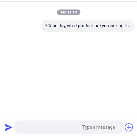
11:18 AM
Good day, what product are you looking for?
جرة كريم بلاستيكية متطاطية 150 مل 250 مل 350 مل 500 مل
حاويات كريم فارغة
عبوات تغليف بلاستيكية
2025-02-27
11 المشاهدات