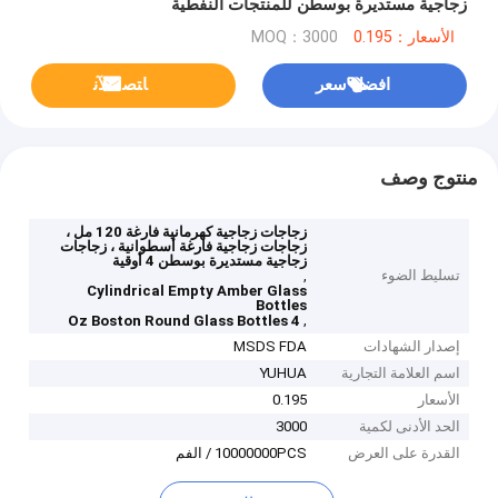
زجاجية مستديرة بوسطن للمنتجات النفطية
الأسعار：0.195
MOQ：3000
افضل سعر
ﺎﺘﺼﻟ ﺍﻶﻧ
منتوج وصف
زجاجات زجاجية كهرمانية فارغة 120 مل ،
زجاجات زجاجية فارغة أسطوانية ، زجاجات
زجاجية مستديرة بوسطن 4 أوقية
تسليط الضوء
,
Cylindrical Empty Amber Glass
Bottles
,
4 Oz Boston Round Glass Bottles
إصدار الشهادات
MSDS FDA
اسم العلامة التجارية
YUHUA
الأسعار
0.195
الحد الأدنى لكمية
3000
القدرة على العرض
10000000PCS / الفم