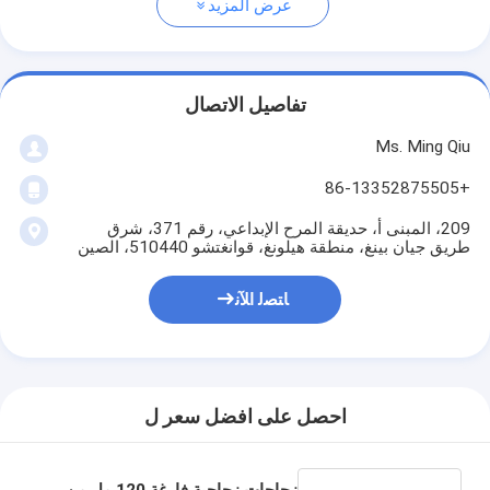
عرض المزيد
تفاصيل الاتصال
Ms. Ming Qiu
+86-13352875505
209، المبنى أ، حديقة المرح الإبداعي، رقم 371، شرق
طريق جيان بينغ، منطقة هيلونغ، قوانغتشو 510440، الصين
ﺎﺘﺼﻟ ﺍﻶﻧ
احصل على افضل سعر ل
زجاجات زجاجية فارغة 120 مل من