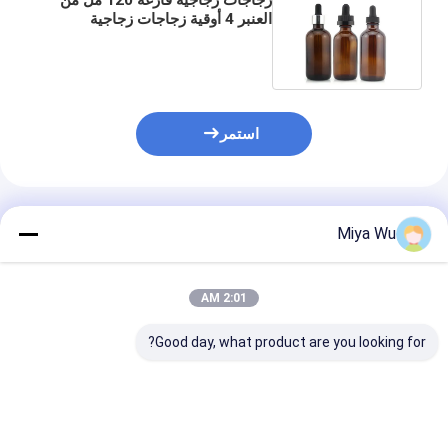
العنبر 4 أوقية زجاجات زجاجية
مستديرة بوسطن للمنتجات النفطية
استمر
المنتجات الموصى بها
Miya Wu
2:01 AM
Good day, what product are you looking for?
60 مللي زجاجات
زجاجة بوسطن متجمدة
أرجوانية بوسطن زجاجية
سعة 2 أونصة 60 مل،
بيربل بوسطن زج