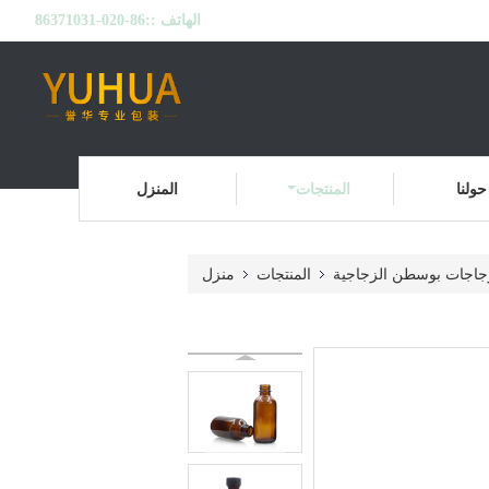
الهاتف ::
86-020-86371031
حولنا
المنتجات
المنزل
جاجات بوسطن الزجاجية
المنتجات
منزل