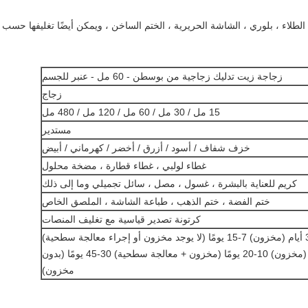
الطلاء ، بلوري ، الشاشة الحريرية ، الختم الساخن ، ويمكن أيضًا تغليفها حسب
زجاجة زيت تدليك زجاجية من بوسطن - 60 مل - عنبر للجسم
زجاج
15 مل / 30 مل / 60 مل / 120 مل / 480 مل
مستدير
خزف شفاف / أسود / أزرق / أخضر / كهرماني / أبيض
غطاء لولبي ، غطاء قطارة ، مضخة محلول
كريم للعناية بالبشرة ، غسول ، مصل ، سائل تجميلي وما إلى ذلك
ختم الفضة ، ختم الذهب ، طباعة الشاشة ، الملصق الخاص
كرتونة تصدير قياسية مع تغليف المنصات
طلب بالجملة: 5 أيام (مخزون) 10-20 يومًا (مخزون + معالجة سطحية) 30-45 يومًا (بدون
مخزون)