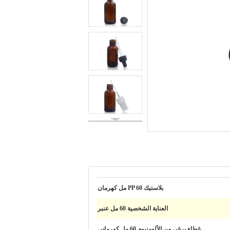
بلاستيك PP 60 مل كهرمان
العناية الشخصية 60 مل عنبر
غطاء برغي من الألومنيوم 60 مل كهرماني