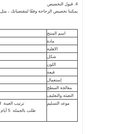
4. قبول التخصيص
يمكننا تخصيص الزجاجة وفقًا لمقتضياتك ، مثل 
اسم المنتج
مادة
الاهلية
شكل
اللون
قبعة
إستعمال
معالجة السطح
التعبئة والتغليف
موعد التسليم
ترتيب العينة: 3 أيام (مخزون) 7-15 يومًا (لا يوجد مخزون أو إجراء معالجة سطحية)