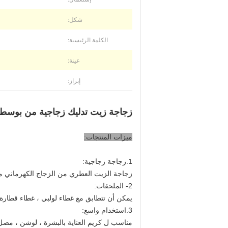
شكل:
الكلمة الرئيسية:
عينة:
إبراز:
زجاجة زيت تدليك زجاجية من بوسطن - 60 مل - عنبر 
ميزات المنتجات:
1.زجاجة زجاجية:
زجاجة الزيت العطري من الزجاج الكهرماني مص
2- الملحقات:
يمكن أن تتطابق مع غطاء لولبي ، غطاء قطارة 
3.استخدام واسع:
مناسب ل
كريم العناية بالبشرة ، لوشن ، م