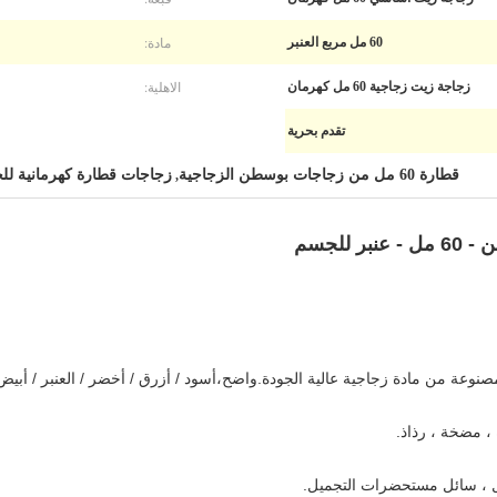
مادة:
60 مل مربع العنبر
الاهلية:
زجاجة زيت زجاجية 60 مل كهرمان
تقدم بحرية
قطارة 60 مل من زجاجات بوسطن الزجاجية
زجاجات قطارة كهرمانية ل
,
للجسم
نوعة من مادة زجاجية عالية الجودة.واضح،
أسود / أزرق / أخضر / العنبر / أبيض الخزف / aze
، مضخة ، رذاذ.
صل ، سائل مستحضرات التجميل.