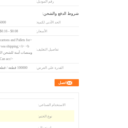
رقم الموديل:
شروط الدفع والشحن:
الحد الأدنى لكمية:
5000 قطع
الأسعار:
$0.08 - $0.16/Pieces
 cartons and Pallets for
 <b
تفاصيل التغليف:
ومنصات آمنة للشحن ال
</b> <i>Can acc
القدرة على العرض:
100000 قطعة / قطعة يوميا
اتصل
الاستخدام الصناعى:
نوع الختم:
إستعمال: