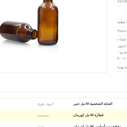
SSC60
ة
<i>Safe
sea shipping;</i>>كرتون
بحري ؛
المواد طوق:
العناية الشخصية 60 مل عنبر
يستخدم:
قطارة 60 مل كهرمان
قبعة:
زجاجة زيت أساسي 60 مل كهرمان