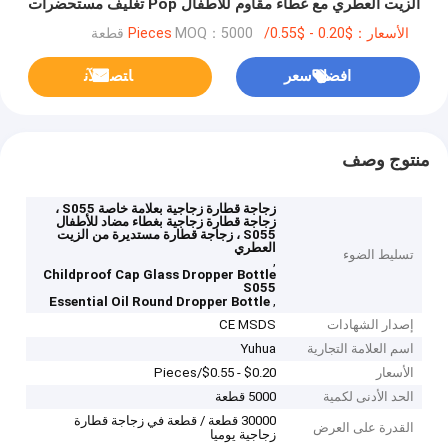
الزيت العطري مع غطاء مقاوم للأطفال Pop تغليف مستحضرات
التجميل المستعملة S055
الأسعار：$0.20 - $0.55/Pieces
MOQ：5000 قطعة
افضل سعر
ﺎﺘﺼﻟ ﺍﻶﻧ
منتوج وصف
زجاجة قطارة زجاجية بعلامة خاصة S055 ،
زجاجة قطارة زجاجية بغطاء مضاد للأطفال
S055 ، زجاجة قطارة مستديرة من الزيت
العطري
تسليط الضوء
,
Childproof Cap Glass Dropper Bottle
S055
,
Essential Oil Round Dropper Bottle
إصدار الشهادات
CE MSDS
اسم العلامة التجارية
Yuhua
الأسعار
$0.20 - $0.55/Pieces
الحد الأدنى لكمية
5000 قطعة
30000 قطعة / قطعة في زجاجة قطارة
القدرة على العرض
زجاجية يوميا