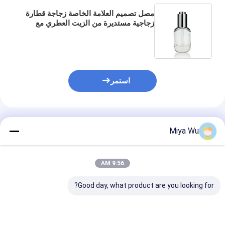
مصل تصميم العلامة الخاصة زجاجة قطارة
زجاجية مستديرة من الزيت العطري مع
غطاء مقاوم للأطفال Pop تغليف
مستحضرات التجميل المستعملة S055
استمر
المنتجات الموصى بها
Miya Wu
9:56 AM
Good day, what product are you looking for?
المنتج الأصلي المقبول
زجاجات قطارة سيروم
قنينة المصل زجا