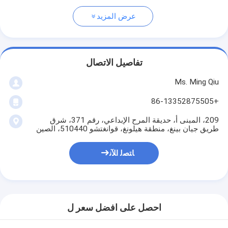
عرض المزيد
تفاصيل الاتصال
Ms. Ming Qiu
+86-13352875505
209، المبنى أ، حديقة المرح الإبداعي، رقم 371، شرق
طريق جيان بينغ، منطقة هيلونغ، قوانغتشو 510440، الصين
ﺎﺘﺼﻟ ﺍﻶﻧ
احصل على افضل سعر ل