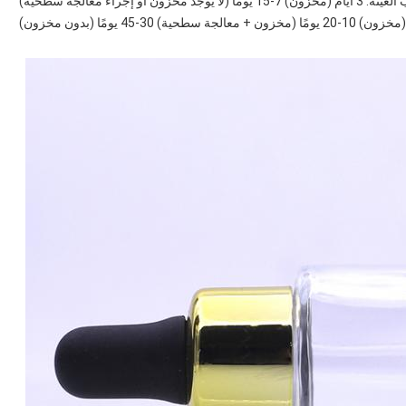
7-15 يومًا (لا يوجد مخزون أو إجراء معالجة سطحية)