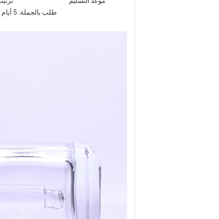
موعد التسليم
ترتيب العينة: 3 أيام (مخزون) 
طلب بالجملة: 5 أيام (مخزون) 10-20 يومًا (مخزون + معالجة سطحية) 30-45 يومًا (بدون مخزون)