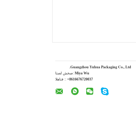
Guangzhou Yuhua Packaging Co., Ltd.
Miya Wu
اتصل شخص:
+8616676720037
الهاتف ::