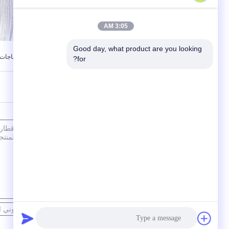
3:05 AM
Good day, what product are you looking 
,
بطاقة:
زجاجات قطارة مصل زجاجية شفافة
زجاجات 
for?
تفاصيل الاتصال
إرسال استفسارك مباشرة لنا
اتصل