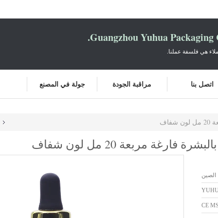
Guangzhou Yuhua Packaging C
لاء هي فلسفة عملنا.
اتصل بنا
مراقبة الجودة
جولة في المصنع
فاف
ارغة مربعة 20 مل لون شفاف
 الصين
YUH
CE M