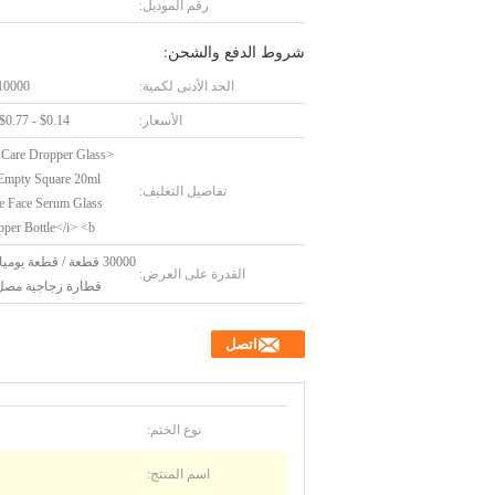
رقم الموديل:
شروط الدفع والشحن:
الحد الأدنى لكمية:
10000 قطع
الأسعار:
$0.14 - $0.77/Pieces
n Care Dropper Glass
 Empty Square 20ml
تفاصيل التغليف:
e Face Serum Glass
opper Bottle</i> <b
30000 قطعة / قطعة يومي
القدرة على العرض:
قطارة زجاجية مصل 
اتصل
نوع الختم:
اسم المنتج: