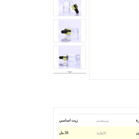
يستخدم:
ة
زيت اساسي
الاهلية:
20 مل