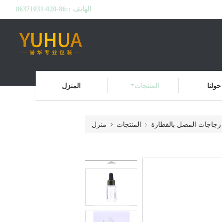
الهاتف ::
86-020-86371031
حولنا
المنتجات
المنزل
زجاجات المصل بالقطارة
المنتجات
منزل