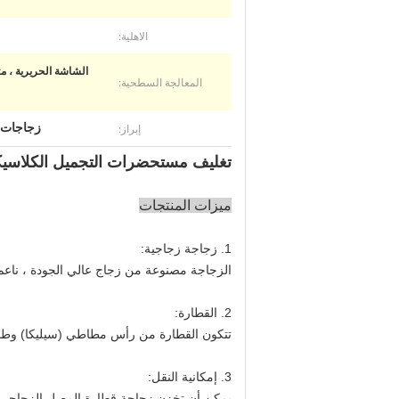
الاهلية:
الشاشة الحريرية ، متج
المعالجة السطحية:
إبراز:
زجاجات 
تغليف مستحضرات التجميل الكلاسيكية 30 مل زجاجة قطارة زجاجية شفافة زجاجة مصل زجاجة سوداء 
ميزات المنتجات
1. زجاجة زجاجية:
الزجاجة مصنوعة من زجاج عالي الجودة ، ناعم
2. القطارة:
تتكون القطارة من رأس مطاطي (سيليكا) وطو
3. إمكانية النقل: