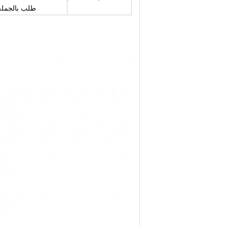
طلب بالجملة: 5 أيام (مخزون) 10-20 يومًا (مخزون + معالجة سطحية) 30-45 يومًا