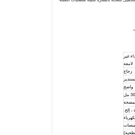
.
سوداء غير
لامعة
زجاج
ستدير
واضح
3 مل
لمضخة
، إلخ.
كهرباء
منصات