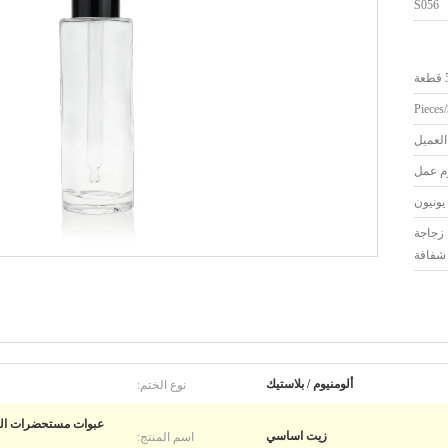
S056
ة
لعميل
ا زجاجة
شفافة
نوع الختم:
ألومنيوم / بلاستيك
اسم المنتج:
زيت اساسي