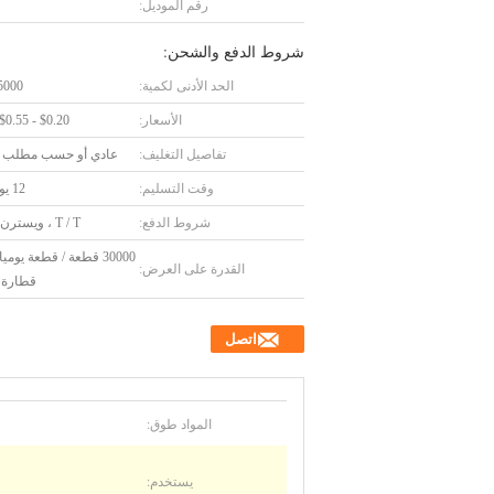
رقم الموديل:
شروط الدفع والشحن:
الحد الأدنى لكمية:
5000 قطع
الأسعار:
$0.20 - $0.55/Pieces
تفاصيل التغليف:
عادي أو حسب مطلب ا
وقت التسليم:
12 يوم عمل
شروط الدفع:
T / T ، ويسترن يونيون
30000 قطعة / قطعة يومي
القدرة على العرض:
قطارة 
اتصل
المواد طوق:
يستخدم: