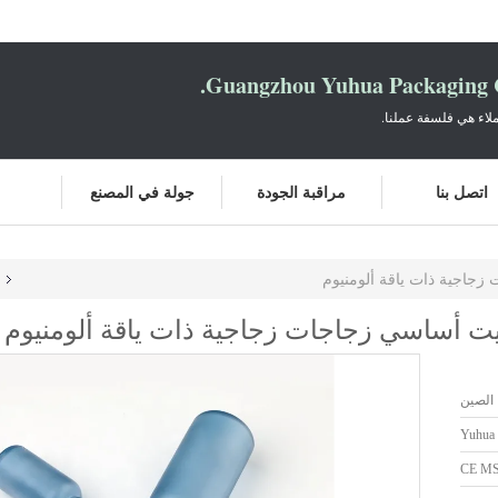
Guangzhou Yuhua Packaging C
لاء هي فلسفة عملنا.
اتصل بنا
مراقبة الجودة
جولة في المصنع
 الصين
Yuhua
CE M