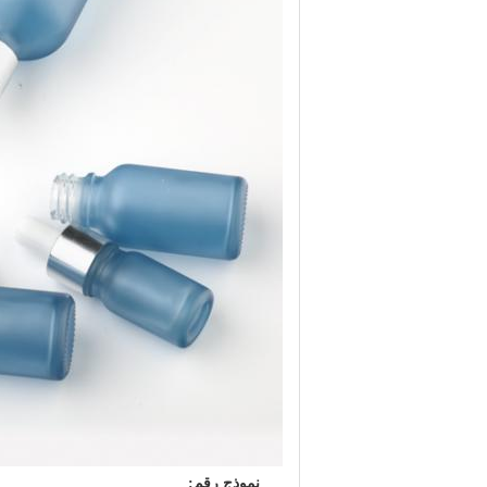
نموذج رقم: