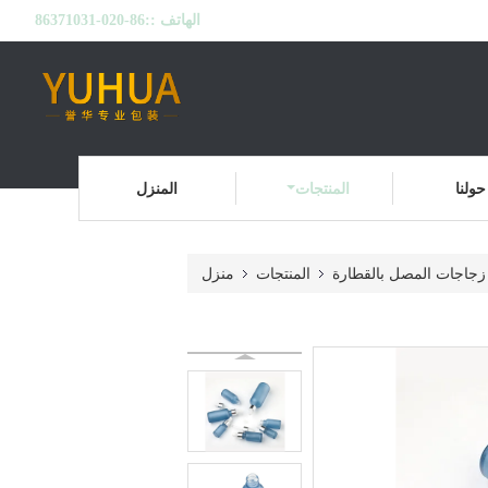
الهاتف ::
86-020-86371031
حولنا
المنتجات
المنزل
زجاجات المصل بالقطارة
المنتجات
منزل