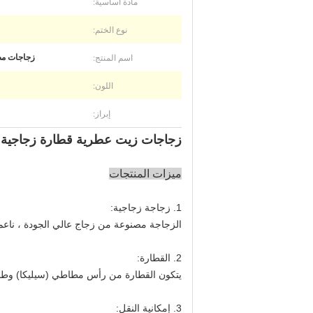
مادة أساسية:
نوع الختم:
اسم المنتج:
زجاجات مصل 30 مل 50 مل زجاجة مصل زيت
اللون:
إبراز:
زجاجات زيت عطرية قطارة زجاجية عبوات فارغة م
ميزات المنتجات
1. زجاجة زجاجية:
الزجاجة مصنوعة من زجاج عالي الجودة ، ناع
2. القطارة:
يتكون القطارة من رأس مطاطي (سيليكا) وطوق
3. إمكانية النقل: