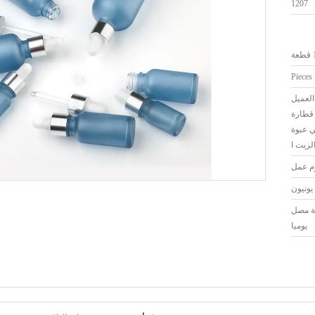
1207
ة
لعميل
قطارة
 عبوة
زيت ا
اجة مصل
يوميا