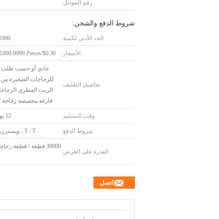
رقم الموديل:
شروط الدفع والشحن:
الحد الأدنى لكمية:
1000 قطع
الأسعار:
$0.30/Pieces 1000-9999 Pieces
عادي أو حسب طلب ا
للزجاجات الصغيرة من 
تفاصيل التغليف:
الزيت العطري الزجاجي
فارغة مخصصة زجاجة ال
وقت التسليم:
12 يوم عمل
شروط الدفع:
T / T ، ويسترن يونيون
30000 قطعة / قطعة زج
القدرة على العرض:
اتصل