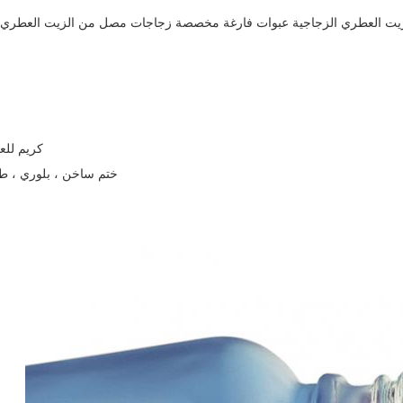
طري الزجاجية عبوات فارغة مخصصة زجاجات مصل من الزيت العطري 30 مللي 50 مللي مع قطارة
كريم للع
ختم ساخن ، بلوري ، طبا