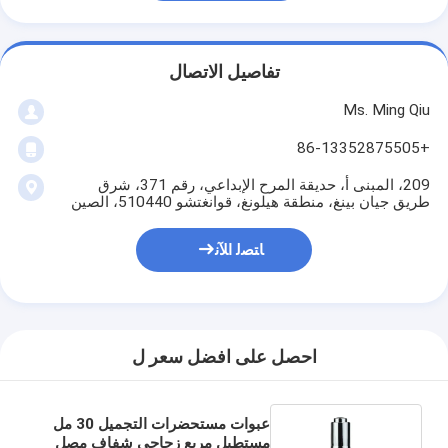
تفاصيل الاتصال
Ms. Ming Qiu
+86-13352875505
209، المبنى أ، حديقة المرح الإبداعي، رقم 371، شرق
طريق جيان بينغ، منطقة هيلونغ، قوانغتشو 510440، الصين
ﺎﺘﺼﻟ ﺍﻶﻧ
احصل على افضل سعر ل
عبوات مستحضرات التجميل 30 مل
مستطيل مربع زجاجي شفاف مصل