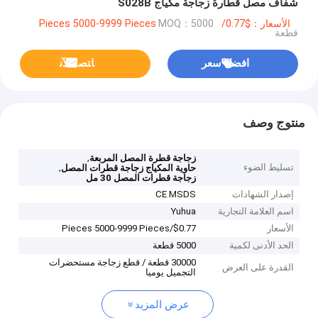
شفاف مصل قطارة زجاجة مكياج S028B
الأسعار：$0.77/Pieces 5000-9999 Pieces
MOQ：5000
قطعة
افضل سعر
ﺎﺘﺼﻟ ﺍﻶﻧ
منتوج وصف
,
زجاجة قطرة المصل المربعة
تسليط الضوء
,
حاوية المكياج زجاجة قطرات المصل
زجاجة قطرات المصل 30 مل
إصدار الشهادات
CE MSDS
اسم العلامة التجارية
Yuhua
الأسعار
$0.77/Pieces 5000-9999 Pieces
الحد الأدنى لكمية
5000 قطعة
30000 قطعة / قطع زجاجة مستحضرات
القدرة على العرض
التجميل يوميا
عرض المزيد