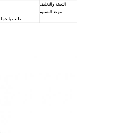
التعبئة والتغليف
موعد التسليم
طلب بالجملة: 5 أيام (مخزون) 10-20 يومًا (مخزون + معالجة سطحية) 30-45 يومًا