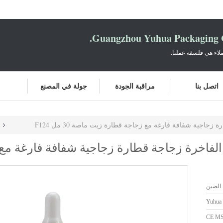
Guangzhou Yuhua Packaging C
لاء هي فلسفة عملنا.
اتصل بنا
مراقبة الجودة
جولة في المصنع
اجية شفافة فارغة مع زجاجة قطارة زيت ماصة 30 مل F124
فاخرة زجاجة قطارة زجاجية شفافة فارغة مع
الصين
Yuhua
CE M