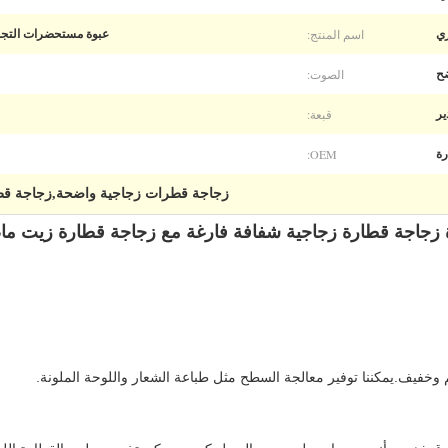
اسم المنتج:
ي
عبوة مستحضرات التجميل الفاخرة F124 زجاجة ق
الصوت:
ح
قبعة:
ر
OEM:
رة
زجاجة قطرات زجاجية واضحة,زجاجة قطرات ز
اجة قطارة زجاجية شفافة فارغة مع زجاجة قطارة زيت ماصة 30 م
وخفيف.يمكننا توفير معالجة السطح مثل طباعة الشعار واللوحة الملونة.