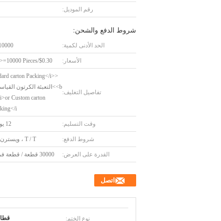
رقم الموديل:
شروط الدفع والشحن:
الحد الأدنى لكمية:
10000 قطع
الأسعار:
$0.30/Pieces >=10000 Pieces
dard carton Packing</i>
تفاصيل التغليف:
i>or Custom carton
ing</i> <
وقت التسليم:
12 يوم عمل
شروط الدفع:
T / T ، ويسترن يونيون
القدرة على العرض:
30000 قطعة / قطعة في اليوم
اتصل
نوع الختم:
قطار