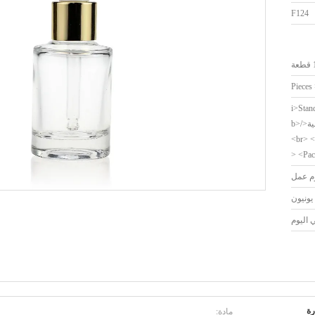
F124
ة
<i>Stan
<b>التعبئة الكرتون القياسية</b>
<br> <
Pack
مادة:
ة