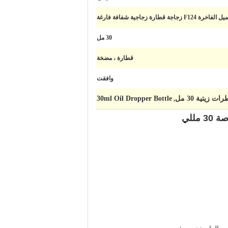
طارة زجاجية شفافة فارغة
30 مل
قطارة ، مضخة
وافقت
يتية 30 مل
30ml Oil Dropper Bottle
,
للي