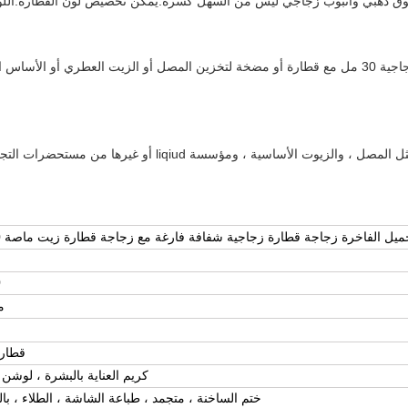
ق ذهبي وأنبوب زجاجي ليس من السهل كسره.يمكن تخصيص لون القطارة.اللو
يمكن أن تكون سعة زجاجة قطارة المصل الزجاجية 30 مل مع قطارة أو مضخة لتخزين المصل أو الزيت 
 ، ومؤسسة liqiud أو غيرها من مستحضرات التجميل للعناية بالبشرة.
ل الفاخرة زجاجة قطارة زجاجية شفافة فارغة مع زجاجة قطارة زيت ماصة 30 مل
0
م
قطار
كريم العناية بالبشرة ، لوشن 
ختم الساخنة ، متجمد ، طباعة الشاشة ، الطلاء ، بال