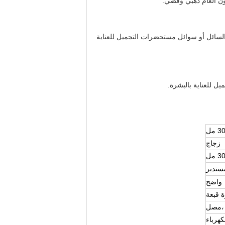
ن العام ذهبي وفضي.
العطري أو الأساس السائل أو سوائل مستحضرات التجميل للعناية
زجاج
3 مل
ستدير
واضح
ة
قبعة
،
مصل
كهرباء