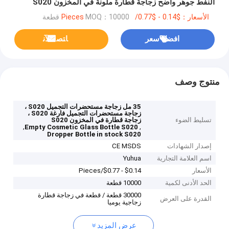
النفط جوهر واضح زجاجة قطارة ملونة في المخزون S020
الأسعار：$0.14 - $0.77/Pieces
MOQ：10000 قطعة
افضل سعر
ﺎﺘﺼﻟ ﺍﻶﻧ
منتوج وصف
35 مل زجاجة مستحضرات التجميل S020 ،
زجاجة مستحضرات التجميل فارغة S020 ،
تسليط الضوء
زجاجة قطارة في المخزون S020
,
,
Empty Cosmetic Glass Bottle S020
Dropper Bottle in stock S020
إصدار الشهادات
CE MSDS
اسم العلامة التجارية
Yuhua
الأسعار
$0.14 - $0.77/Pieces
الحد الأدنى لكمية
10000 قطعة
30000 قطعة / قطعة في زجاجة قطارة
القدرة على العرض
زجاجية يوميا
عرض المزيد