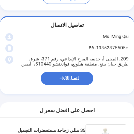
تفاصيل الاتصال
Ms. Ming Qiu
+86-13352875505
209، المبنى أ، حديقة المرح الإبداعي، رقم 371، شرق
طريق جيان بينغ، منطقة هيلونغ، قوانغتشو 510440، الصين
ﺎﺘﺼﻟ ﺍﻶﻧ
احصل على افضل سعر ل
35 مللي زجاجة مستحضرات التجميل