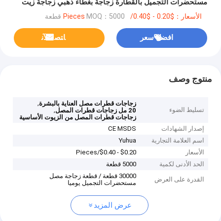
مستحضرات التجميل بالقطارة زجاجة بغطاء ذهبي زجاجة زيت
طبيعي S032
الأسعار：$0.20 - $0.40/Pieces
MOQ：5000 قطعة
افضل سعر
ﺎﺘﺼﻟ ﺍﻶﻧ
منتوج وصف
,
زجاجات قطرات مصل العناية بالبشرة
تسليط الضوء
,
20 مل زجاجات قطرات المصل
زجاجات قطرات المصل من الزيوت الأساسية
إصدار الشهادات
CE MSDS
اسم العلامة التجارية
Yuhua
الأسعار
$0.20 - $0.40/Pieces
الحد الأدنى لكمية
5000 قطعة
30000 قطعة / قطعة زجاجة مصل
القدرة على العرض
مستحضرات التجميل يوميا
عرض المزيد