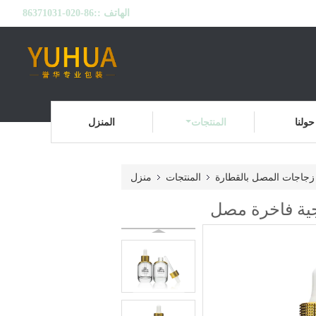
الهاتف ::
86-020-86371031
حولنا
المنتجات
المنزل
زجاجات المصل بالقطارة
المنتجات
منزل