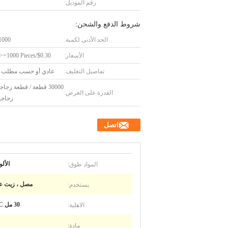
رقم الموديل:
شروط الدفع والشحن:
الحد الأدنى لكمية:
1000 قطع
الأسعار:
$0.30/Pieces >=1000 Pieces
تفاصيل التغليف:
عادي أو حسب مطلب ا
30000 قطعة / قطعة زج
القدرة على العرض:
زجاجية
اتصل
المواد طوق:
الألو
يستخدم:
مصل ، زيت 
الاهلية:
30 مل S055C
مادة: