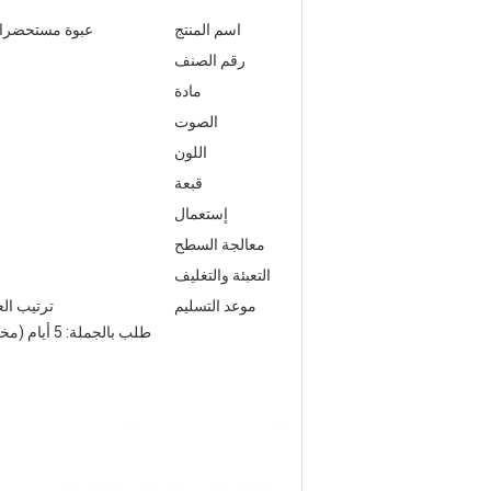
اسم المنتج
عبوة مستحضرات التجميل للعناي
رقم الصنف
مادة
الصوت
اللون
قبعة
إستعمال
معالجة السطح
التعبئة والتغليف
موعد التسليم
ترتيب العينة: 3 أيام (مخزون) 7-15 يومًا (لا يوجد مخ
طلب بالجملة: 5 أيام (مخزون) 10-20 يومًا (مخزون + معالجة سطحية) 30-45 يومًا (بدون مخزون)