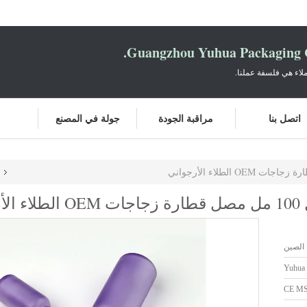
Guangzhou Yuhua Packaging C
لاء هي فلسفة عملنا.
اتصل بنا
مراقبة الجودة
جولة في المصنع
 الصين
Yuhua
CE M