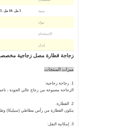
سعة:
5 مل -10 مل -15 مل -20 مل -30 مل -50 مل -100 مل
مواد:
الاستخدام:
إبراز:
زجاجة قطارة مصل زجاجية مخصصة 15 مل 30 مل 50 مل 100 مل لتغليف مستحضرات التج
ميزات المنتجات
1. زجاجة زجاجية:
الزجاجة مصنوعة من زجاج عالي الجودة ، ناع
2. القطارة:
يتكون القطارة من رأس مطاطي (سيليكا) وطوق
3. إمكانية النقل: