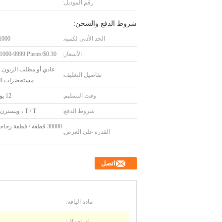
رقم الموديل:
شروط الدفع والشحن:
الحد الأدنى لكمية:
1000 قطع
الأسعار:
$0.30/Pieces 1000-9999 Pieces
عادي أو مطلب الزبون 
تفاصيل التغليف:
مستحضرات ال
وقت التسليم:
12 يوم عمل
شروط الدفع:
T / T ، ويسترن يونيون
30000 قطعة / قطعة زج
القدرة على العرض:
اتصل
مادة الياقة:
استعمال: