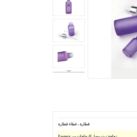
قطارة ، غطاء قطارة
زجاجة زيت مصل الزجاجات من Essence