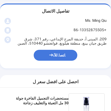
تفاصيل الاتصال
Ms. Ming Qiu
+86-13352875505
209، المبنى أ، حديقة المرح الإبداعي، رقم 371، شرق
طريق جيان بينغ، منطقة هيلونغ، قوانغتشو 510440، الصين
ﺎﺘﺼﻟ ﺍﻶﻧ
احصل على افضل سعر ل
مستحضرات التجميل الفاخرة جولة
30 مل التعبئة والتغليف زجاجة
الأساس السائل الزجاج مع مضخة