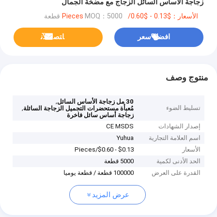
زجاجة الأساس السائل الزجاج مع مضخة الجمال
الأسعار：$0.13 - $0.60/Pieces
MOQ：5000 قطعة
افضل سعر
ﺎﺘﺼﻟ ﺍﻶﻧ
منتوج وصف
,
30 مل زجاجة الأساس السائل
تسليط الضوء
,
مُعبأة مستحضرات التجميل الزجاجة السائلة
زجاجة أساس سائل فاخرة
إصدار الشهادات
CE MSDS
اسم العلامة التجارية
Yuhua
الأسعار
$0.13 - $0.60/Pieces
الحد الأدنى لكمية
5000 قطعة
القدرة على العرض
100000 قطعة / قطعة يوميا
عرض المزيد