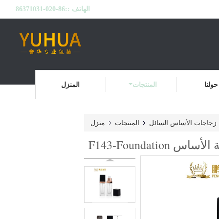
الهاتف ::
86-020-86371031
حولنا
المنتجات
المنزل
زجاجات الأساس السائل
المنتجات
منزل