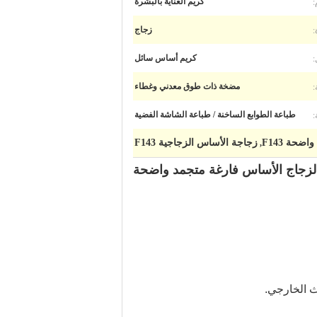
:
كريم العناية بالبشرة
:
زجاج
:
كريم أساس سائل
:
مضخة ذات طوق معدني وغطاء
:
طباعة الطوابع الساخنة / طباعة الشاشة الفضية
ضحة F143
زجاجة الأساس الزجاجية F143
,
 الخارجي.