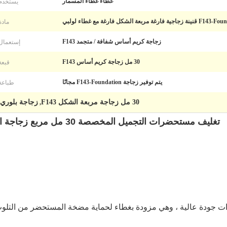
يستخدم
غطاء غطاء المسمار
مادة
بعة الشكل فارغة مع غطاء لولبي
إستعمال
زجاجة كريم أساس شفافة / متجمد F143
قبعة
30 مل زجاجة كريم أساس F143
طباعة
يتم توفير زجاجة F143-Foundation مجانًا
30 مل زجاجة مربعة الشكل F143
زجاجة بلوري وا
,
تغليف مستحضرات التجميل المخصصة 30 مل مربع زجاجة الزجاج الأساس فارغة متجمد واضحة
 جودة عالية ، وهي مزودة بغطاء لحماية مضخة المستحضر من التلوث