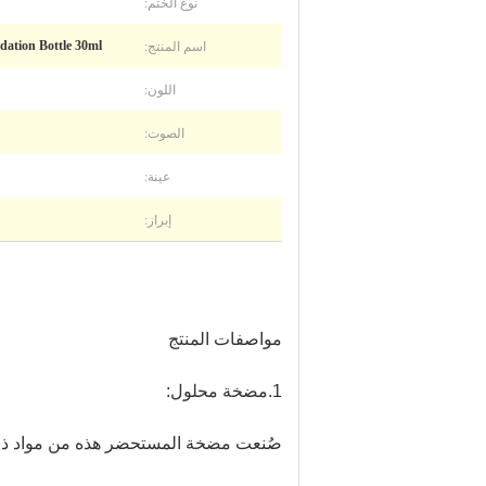
نوع الختم:
اسم المنتج:
F143-Foundation Bottle 30ml قنينة زجاجية فارغة مر
اللون:
الصوت:
عينة:
إبراز:
مواصفات المنتج
1.مضخة محلول:
صُنعت مضخة المستحضر هذه من مواد ذات