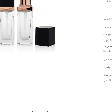
ة
<i>Safe
sea shipping;</i>>كرتون
بحري ؛
في اليوم