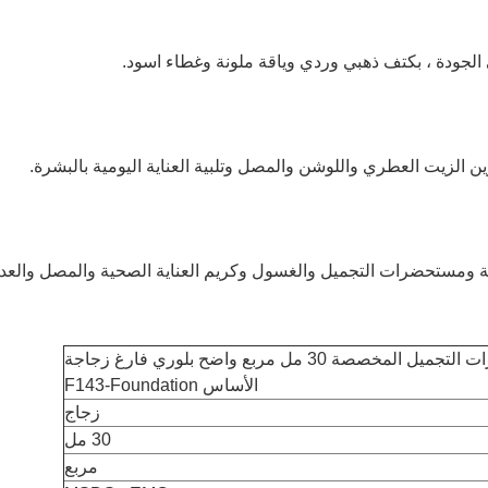
لجودة ، بكتف ذهبي وردي وياقة ملونة وغطاء اسود.
الزيت العطري واللوشن والمصل وتلبية العناية اليومية بالبشرة.
ة ومستحضرات التجميل والغسول وكريم العناية الصحية والمصل والعدي
تغليف مستحضرات التجميل المخصصة 30 مل مربع واضح بلوري فارغ زجاجة
الأساس F143-Foundation
زجاج
30 مل
مربع