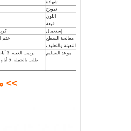
شهادة
نموذج
اللون
قبعة
إستعمال
كريم
معالجة السطح
ختم ا
التعبئة والتغليف
موعد التسليم
ترتيب العينة: 3 أيام (مخزون) 7-15 يومًا (بدون مخزون أو إجراء معالجة سطحية)
>> م