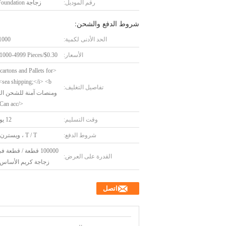
رقم الموديل:
زجاجة F143-Foundation
شروط الدفع والشحن:
الحد الأدنى لكمية:
1000 قطع
الأسعار:
$0.30/Pieces 1000-4999 Pieces
 cartons and Pallets for
 <b
تفاصيل التغليف:
ومنصات آمنة للشحن ال
</b> <i>Can acc
وقت التسليم:
12 يوم عمل
شروط الدفع:
T / T ، ويسترن يونيون
100000 قطعة / قطعة 
القدرة على العرض:
زجاجة كريم الأساس 30 مل
اتصل