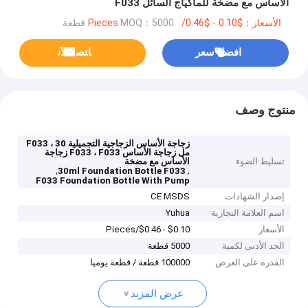
الأساس مع مضخة للماكياج السائل F033
الأسعار：$0.10 - $0.46/Pieces
MOQ：5000 قطعة
افضل سعر
ﺎﺘﺼﻟ ﺍﻶﻧ
منتوج وصف
زجاجة الأساس الزجاجية التجميلية F033 ، 30
مل زجاجة الأساس F033 ، F033 زجاجة
تسليط الضوء
الأساس مع مضخة
,
,
30ml Foundation Bottle F033
F033 Foundation Bottle With Pump
إصدار الشهادات
CE MSDS
اسم العلامة التجارية
Yuhua
الأسعار
$0.10 - $0.46/Pieces
الحد الأدنى لكمية
5000 قطعة
القدرة على العرض
100000 قطعة / قطعة يوميا
عرض المزيد