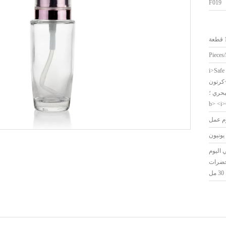
F019
ة
<i>Safe
sea shipping;</i>>كرتون
بحري ؛
في اليوم
حضرات
ل