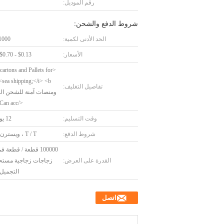
رقم الموديل:
شروط الدفع والشحن:
الحد الأدنى لكمية:
1000 قطع
الأسعار:
$0.13 - $0.70/Pieces
 cartons and Pallets for
 <b
تفاصيل التغليف:
ومنصات آمنة للشحن ال
</b> <i>Can acc
وقت التسليم:
12 يوم عمل
شروط الدفع:
T / T ، ويسترن يونيون
100000 قطعة / قطعة 
القدرة على العرض:
زجاجات زجاجية مست
التجميل 30 م
اتصل