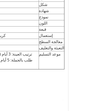
شكل
شهادة
نموذج
اللون
قبعة
إستعمال
كريم
معالجة السطح
التعبئة والتغليف
موعد التسليم
ترتيب العينة: 3 أيام (مخزون) 7-15 يومًا (لا يوجد مخزون أو إجراء معالجة سطحية)