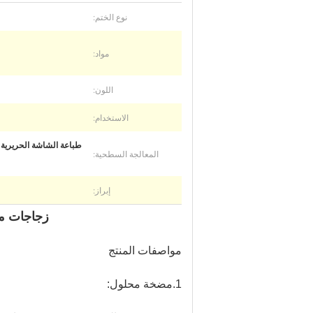
نوع الختم:
مواد:
اللون:
الاستخدام:
طباعة الشاشة الحريرية /
المعالجة السطحية:
إبراز:
زجاجات مستحضرات الت
مواصفات المنتج
1.مضخة محلول: