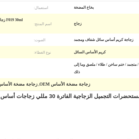
استعمال:
بخاخ المضخة
 30ml
اسم المنتج:
زجاج
الصوت:
زجاجة كريم أساس سائل شفاف ومجمد
نوع الغطاء:
كريم الأساس السائل
 متجمد / ختم ساخن / طلاء / ملصق وما إلى
ذلك
زجاجة مضخة الأساس OEM
زجاجة مضخة الأساس 
,
جميل الزجاجية الفاترة 30 مللي زجاجات أساس مكياج مع مضخة من الذهب الوردي