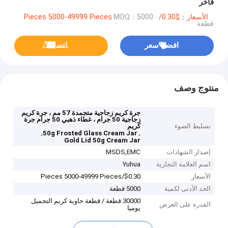
فاخر
الأسعار：$0.30/Pieces 5000-49999 Pieces
MOQ：5000
قطعة
افضل سعر
ﺎﺘﺼﻟ ﺍﻶﻧ
منتوج وصف
جرة كريم زجاجية متجمدة 57 مم ، جرة كريم
زجاجية 50 جرام ، غطاء ذهبي 50 جرام جرة
تسليط الضوء
كريم
,
,
50g Frosted Glass Cream Jar
Gold Lid 50g Cream Jar
إصدار الشهادات
MSDS,EMC
اسم العلامة التجارية
Yuhua
الأسعار
$0.30/Pieces 5000-49999 Pieces
الحد الأدنى لكمية
5000 قطعة
30000 قطعة / قطعة حاوية كريم التجميل
القدرة على العرض
يوميا