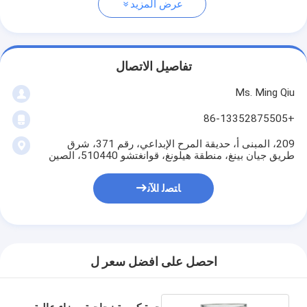
عرض المزيد
تفاصيل الاتصال
Ms. Ming Qiu
+86-13352875505
209، المبنى أ، حديقة المرح الإبداعي، رقم 371، شرق
طريق جيان بينغ، منطقة هيلونغ، قوانغتشو 510440، الصين
ﺎﺘﺼﻟ ﺍﻶﻧ
احصل على افضل سعر ل