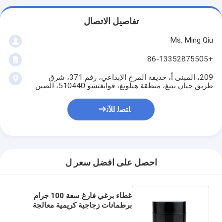
تفاصيل الاتصال
Ms. Ming Qiu
+86-13352875505
209، المبنى أ، حديقة المرح الإبداعي، رقم 371، شرق
طريق جيان بينغ، منطقة هيلونغ، قوانغتشو 510440، الصين
ﺎﺘﺼﻟ ﺍﻶﻧ
احصل على افضل سعر ل
غطاء برغي فارغ سعة 100 جرام
برطمانات زجاجية كريمية معالجة
طلاء الشاشة الحريرية بلوري