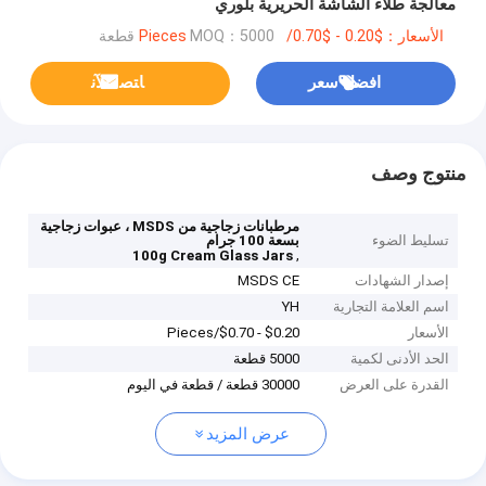
معالجة طلاء الشاشة الحريرية بلوري
الأسعار：$0.20 - $0.70/Pieces
MOQ：5000 قطعة
افضل سعر
ﺎﺘﺼﻟ ﺍﻶﻧ
منتوج وصف
مرطبانات زجاجية من MSDS ، عبوات زجاجية
تسليط الضوء
بسعة 100 جرام
,
100g Cream Glass Jars
إصدار الشهادات
MSDS CE
اسم العلامة التجارية
YH
الأسعار
$0.20 - $0.70/Pieces
الحد الأدنى لكمية
5000 قطعة
القدرة على العرض
30000 قطعة / قطعة في اليوم
عرض المزيد