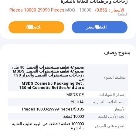
زجاجات و برطمانات للعناية بالبشرة
الأسعار：$0.85/Pieces 10000-29999 Pieces
MOQ：10000
قطعة
افضل سعر
ﺎﺘﺼﻟ ﺍﻶﻧ
منتوج وصف
مجموعة تغليف مستحضرات التجميل 40 مل ،
مجموعة تغليف مستحضرات التجميل MSDS
، زجاجات مستحضرات التجميل والجرار 130
تسليط الضوء
مل
,
,
MSDS Cosmetic Packaging Set
130ml Cosmetic Bottles And Jars
إصدار الشهادات
MSDS CE
اسم العلامة التجارية
YUHUA
الأسعار
$0.85/Pieces 10000-29999 Pieces
الحد الأدنى لكمية
10000 قطعة
100000 قطعة / قطعة في اليوم تغليف العناية
القدرة على العرض
بالبشرة