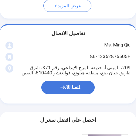
عرض المزيد
تفاصيل الاتصال
Ms. Ming Qiu
+86-13352875505
209، المبنى أ، حديقة المرح الإبداعي، رقم 371، شرق
طريق جيان بينغ، منطقة هيلونغ، قوانغتشو 510440، الصين
ﺎﺘﺼﻟ ﺍﻶﻧ
احصل على افضل سعر ل