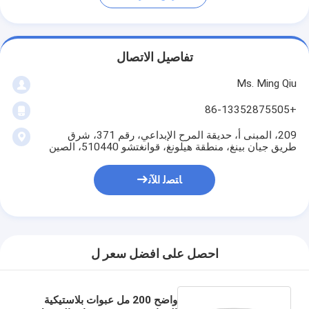
تفاصيل الاتصال
Ms. Ming Qiu
+86-13352875505
209، المبنى أ، حديقة المرح الإبداعي، رقم 371، شرق
طريق جيان بينغ، منطقة هيلونغ، قوانغتشو 510440، الصين
ﺎﺘﺼﻟ ﺍﻶﻧ
احصل على افضل سعر ل
واضح 200 مل عبوات بلاستيكية