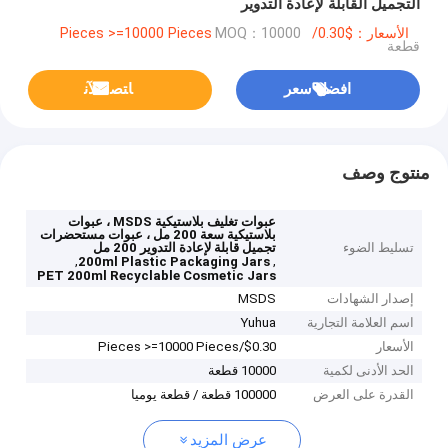
التجميل القابلة لإعادة التدوير
الأسعار：$0.30/Pieces >=10000 Pieces
MOQ：10000
قطعة
افضل سعر
ﺎﺘﺼﻟ ﺍﻶﻧ
منتوج وصف
عبوات تغليف بلاستيكية MSDS ، عبوات
بلاستيكية سعة 200 مل ، عبوات مستحضرات
تسليط الضوء
تجميل قابلة لإعادة التدوير 200 مل
,
,
200ml Plastic Packaging Jars
PET 200ml Recyclable Cosmetic Jars
إصدار الشهادات
MSDS
اسم العلامة التجارية
Yuhua
الأسعار
$0.30/Pieces >=10000 Pieces
الحد الأدنى لكمية
10000 قطعة
القدرة على العرض
100000 قطعة / قطعة يوميا
عرض المزيد