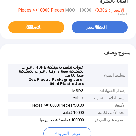
العناية بالبشرة
الأسعار：$0.30/Pieces >=10000 Pieces
MOQ：10000
قطعة
افضل سعر
ﺎﺘﺼﻟ ﺍﻶﻧ
منتوج وصف
عبوات تغليف بلاستيكية HDPE ، عبوات
بلاستيكية سعة 2 أوقية ، عبوات بلاستيكية
تسليط الضوء
سعة 60 مل
,
,
2oz Plastic Packaging Jars
60ml Plastic Jars
إصدار الشهادات
MSDS
اسم العلامة التجارية
Yuhua
الأسعار
$0.30/Pieces >=10000 Pieces
الحد الأدنى لكمية
10000 قطعة
القدرة على العرض
100000 قطعة / قطعة يوميا
عرض المزيد