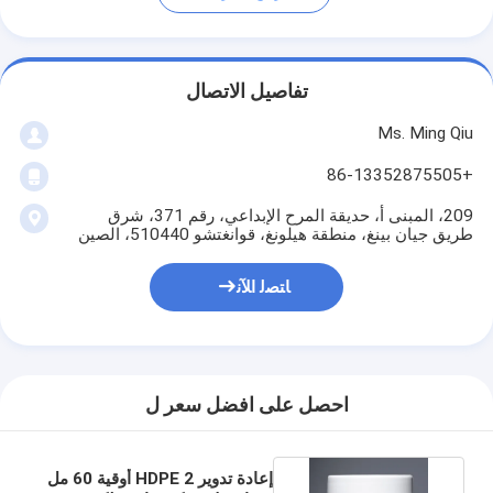
تفاصيل الاتصال
Ms. Ming Qiu
+86-13352875505
209، المبنى أ، حديقة المرح الإبداعي، رقم 371، شرق
طريق جيان بينغ، منطقة هيلونغ، قوانغتشو 510440، الصين
ﺎﺘﺼﻟ ﺍﻶﻧ
احصل على افضل سعر ل
إعادة تدوير HDPE 2 أوقية 60 مل